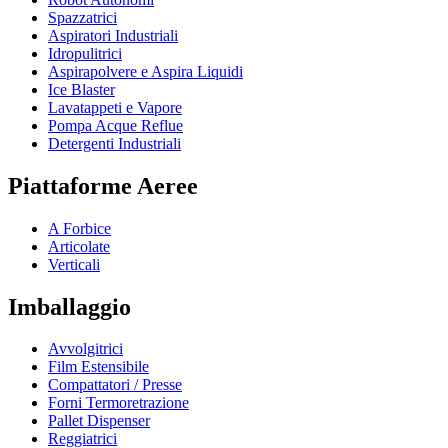
Spazzatrici
Aspiratori Industriali
Idropulitrici
Aspirapolvere e Aspira Liquidi
Ice Blaster
Lavatappeti e Vapore
Pompa Acque Reflue
Detergenti Industriali
Piattaforme Aeree
A Forbice
Articolate
Verticali
Imballaggio
Avvolgitrici
Film Estensibile
Compattatori / Presse
Forni Termoretrazione
Pallet Dispenser
Reggiatrici