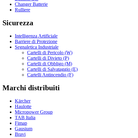
Changer Batterie
Rulliere
Sicurezza
Intelligenza Artificiale
Barriere di Protezione
Segnaletica Industriale
Cartelli di Pericolo (W)
Cartelli di Divieto (P)
Cartelli di Obbligo (M)
Cartelli di Salvataggio (E)
Cartelli Antincendio (F)
Marchi distribuiti
Kärcher
Haulotte
Micropower Group
TAB Italia
Fimap
Gausium
Bravi