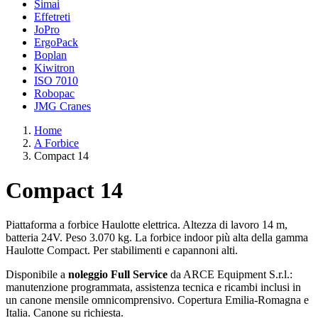
Simai
Effetreti
JoPro
ErgoPack
Boplan
Kiwitron
ISO 7010
Robopac
JMG Cranes
Home
A Forbice
Compact 14
Compact 14
Piattaforma a forbice Haulotte elettrica. Altezza di lavoro 14 m,
batteria 24V. Peso 3.070 kg. La forbice indoor più alta della gamma
Haulotte Compact. Per stabilimenti e capannoni alti.
Disponibile a
noleggio Full Service
da ARCE Equipment S.r.l.:
manutenzione programmata, assistenza tecnica e ricambi inclusi in
un canone mensile omnicomprensivo. Copertura Emilia-Romagna e
Italia. Canone su richiesta.