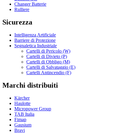
Changer Batterie
Rulliere
Sicurezza
Intelligenza Artificiale
Barriere di Protezione
Segnaletica Industriale
Cartelli di Pericolo (W)
Cartelli di Divieto (P)
Cartelli di Obbligo (M)
Cartelli di Salvataggio (E)
Cartelli Antincendio (F)
Marchi distribuiti
Kärcher
Haulotte
Micropower Group
TAB Italia
Fimap
Gausium
Bravi