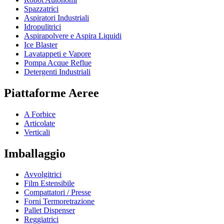
Spazzatrici
Aspiratori Industriali
Idropulitrici
Aspirapolvere e Aspira Liquidi
Ice Blaster
Lavatappeti e Vapore
Pompa Acque Reflue
Detergenti Industriali
Piattaforme Aeree
A Forbice
Articolate
Verticali
Imballaggio
Avvolgitrici
Film Estensibile
Compattatori / Presse
Forni Termoretrazione
Pallet Dispenser
Reggiatrici