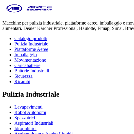
Macchine per pulizia industriale, piattaforme aeree, imballaggio e m
alimentari. Dealer Kärcher Professional, Haulotte, Fimap, Simai, Bra
Catalogo prodotti
Pulizia Industriale
Piattaforme Aeree
Imballaggio
Movimentazione
Caricabatterie
Batterie Industriali
Sicurezza
Ricambi
Pulizia Industriale
Lavapavimenti
Robot Autonomi
Spazzatrici
Aspiratori Industriali
Idropulitrici
Aspirapolvere e Aspira Liquidi