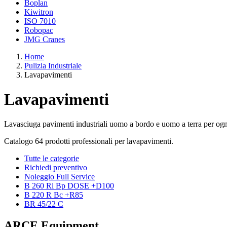
Boplan
Kiwitron
ISO 7010
Robopac
JMG Cranes
Home
Pulizia Industriale
Lavapavimenti
Lavapavimenti
Lavasciuga pavimenti industriali uomo a bordo e uomo a terra per og
Catalogo 64 prodotti professionali per lavapavimenti.
Tutte le categorie
Richiedi preventivo
Noleggio Full Service
B 260 Ri Bp DOSE +D100
B 220 R Bc +R85
BR 45/22 C
ARCE Equipment