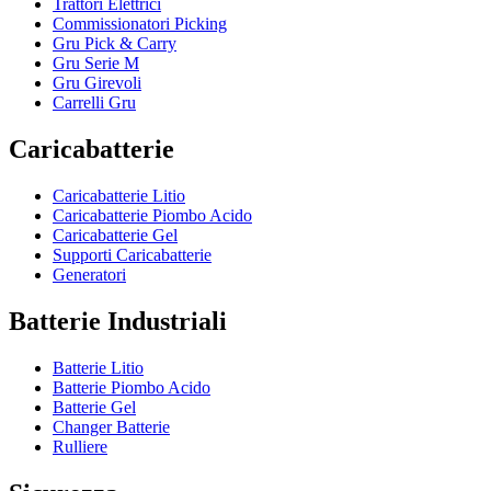
Trattori Elettrici
Commissionatori Picking
Gru Pick & Carry
Gru Serie M
Gru Girevoli
Carrelli Gru
Caricabatterie
Caricabatterie Litio
Caricabatterie Piombo Acido
Caricabatterie Gel
Supporti Caricabatterie
Generatori
Batterie Industriali
Batterie Litio
Batterie Piombo Acido
Batterie Gel
Changer Batterie
Rulliere