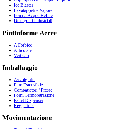
Ice Blaster
Lavatappeti e Vapore
Pompa Acque Reflue
Detergenti Industriali
Piattaforme Aeree
A Forbice
Articolate
Verticali
Imballaggio
Avvolgitrici
Film Estensibile
Compattatori / Presse
Forni Termoretrazione
Pallet Dispenser
Reggiatrici
Movimentazione