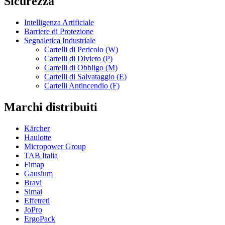
Sicurezza
Intelligenza Artificiale
Barriere di Protezione
Segnaletica Industriale
Cartelli di Pericolo (W)
Cartelli di Divieto (P)
Cartelli di Obbligo (M)
Cartelli di Salvataggio (E)
Cartelli Antincendio (F)
Marchi distribuiti
Kärcher
Haulotte
Micropower Group
TAB Italia
Fimap
Gausium
Bravi
Simai
Effetreti
JoPro
ErgoPack