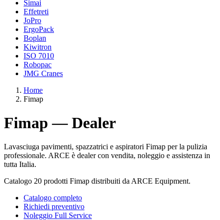
Simai
Effetreti
JoPro
ErgoPack
Boplan
Kiwitron
ISO 7010
Robopac
JMG Cranes
Home
Fimap
Fimap — Dealer
Lavasciuga pavimenti, spazzatrici e aspiratori Fimap per la pulizia
professionale. ARCE è dealer con vendita, noleggio e assistenza in
tutta Italia.
Catalogo 20 prodotti Fimap distribuiti da ARCE Equipment.
Catalogo completo
Richiedi preventivo
Noleggio Full Service