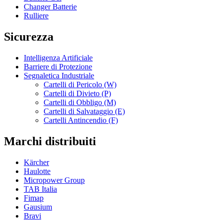
Changer Batterie
Rulliere
Sicurezza
Intelligenza Artificiale
Barriere di Protezione
Segnaletica Industriale
Cartelli di Pericolo (W)
Cartelli di Divieto (P)
Cartelli di Obbligo (M)
Cartelli di Salvataggio (E)
Cartelli Antincendio (F)
Marchi distribuiti
Kärcher
Haulotte
Micropower Group
TAB Italia
Fimap
Gausium
Bravi