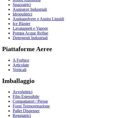
Spazzatrici
Aspiratori Industriali
Idropulitrici
Aspirapolvere e Aspira Liquidi
Ice Blaster
Lavatappeti e Vapore
Pompa Acque Reflue
Detergenti Industriali
Piattaforme Aeree
A Forbice
Articolate
Verticali
Imballaggio
Avvolgitrici
Film Estensibile
Compattatori / Presse
Forni Termoretrazione
Pallet Dispenser
Reggiatrici