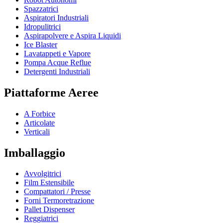
Spazzatrici
Aspiratori Industriali
Idropulitrici
Aspirapolvere e Aspira Liquidi
Ice Blaster
Lavatappeti e Vapore
Pompa Acque Reflue
Detergenti Industriali
Piattaforme Aeree
A Forbice
Articolate
Verticali
Imballaggio
Avvolgitrici
Film Estensibile
Compattatori / Presse
Forni Termoretrazione
Pallet Dispenser
Reggiatrici