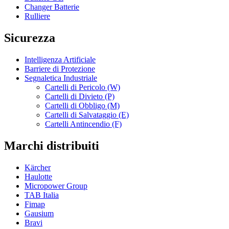
Changer Batterie
Rulliere
Sicurezza
Intelligenza Artificiale
Barriere di Protezione
Segnaletica Industriale
Cartelli di Pericolo (W)
Cartelli di Divieto (P)
Cartelli di Obbligo (M)
Cartelli di Salvataggio (E)
Cartelli Antincendio (F)
Marchi distribuiti
Kärcher
Haulotte
Micropower Group
TAB Italia
Fimap
Gausium
Bravi