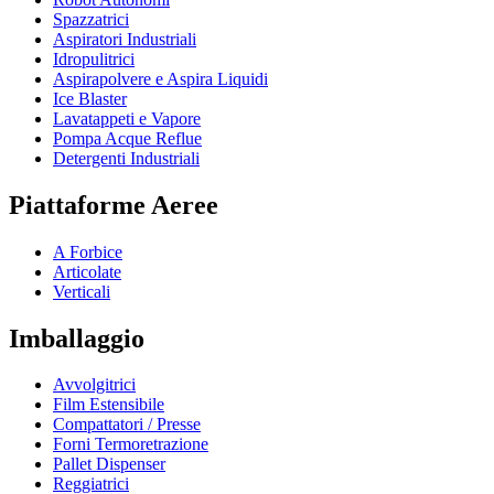
Spazzatrici
Aspiratori Industriali
Idropulitrici
Aspirapolvere e Aspira Liquidi
Ice Blaster
Lavatappeti e Vapore
Pompa Acque Reflue
Detergenti Industriali
Piattaforme Aeree
A Forbice
Articolate
Verticali
Imballaggio
Avvolgitrici
Film Estensibile
Compattatori / Presse
Forni Termoretrazione
Pallet Dispenser
Reggiatrici