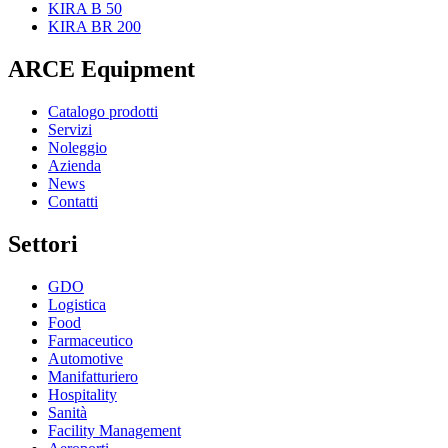
KIRA B 50
KIRA BR 200
ARCE Equipment
Catalogo prodotti
Servizi
Noleggio
Azienda
News
Contatti
Settori
GDO
Logistica
Food
Farmaceutico
Automotive
Manifatturiero
Hospitality
Sanità
Facility Management