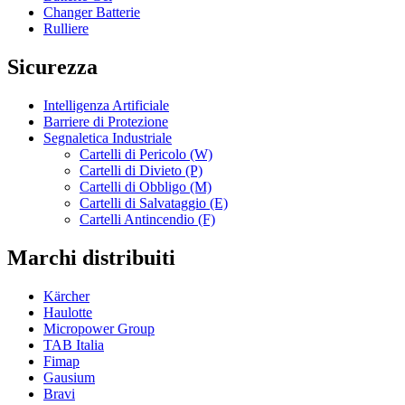
Changer Batterie
Rulliere
Sicurezza
Intelligenza Artificiale
Barriere di Protezione
Segnaletica Industriale
Cartelli di Pericolo (W)
Cartelli di Divieto (P)
Cartelli di Obbligo (M)
Cartelli di Salvataggio (E)
Cartelli Antincendio (F)
Marchi distribuiti
Kärcher
Haulotte
Micropower Group
TAB Italia
Fimap
Gausium
Bravi