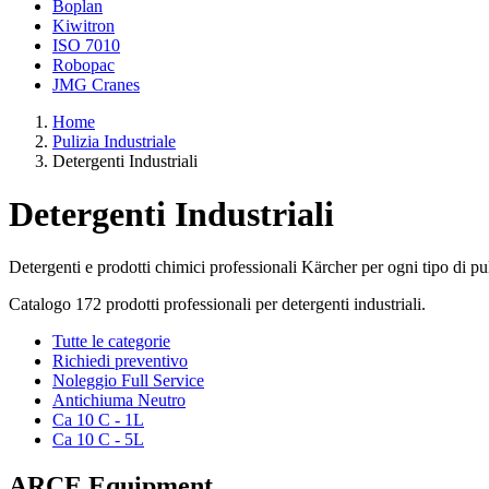
Boplan
Kiwitron
ISO 7010
Robopac
JMG Cranes
Home
Pulizia Industriale
Detergenti Industriali
Detergenti Industriali
Detergenti e prodotti chimici professionali Kärcher per ogni tipo di puli
Catalogo 172 prodotti professionali per detergenti industriali.
Tutte le categorie
Richiedi preventivo
Noleggio Full Service
Antichiuma Neutro
Ca 10 C - 1L
Ca 10 C - 5L
ARCE Equipment