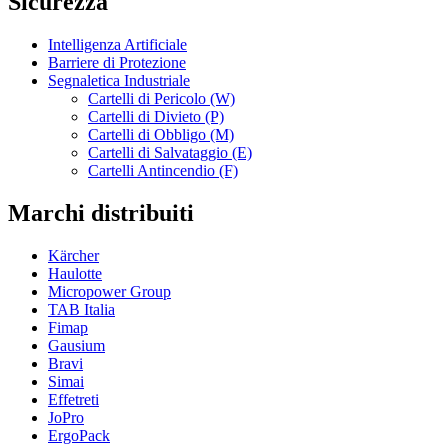
Sicurezza
Intelligenza Artificiale
Barriere di Protezione
Segnaletica Industriale
Cartelli di Pericolo (W)
Cartelli di Divieto (P)
Cartelli di Obbligo (M)
Cartelli di Salvataggio (E)
Cartelli Antincendio (F)
Marchi distribuiti
Kärcher
Haulotte
Micropower Group
TAB Italia
Fimap
Gausium
Bravi
Simai
Effetreti
JoPro
ErgoPack