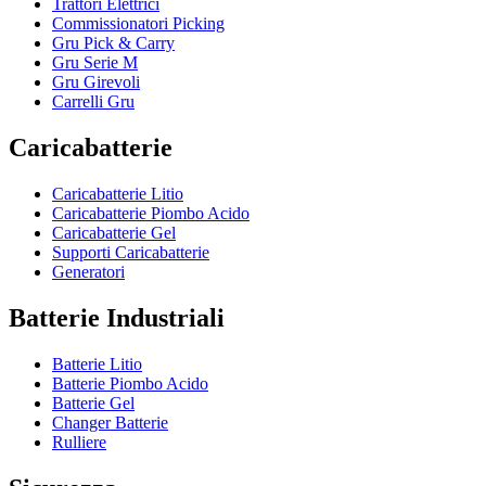
Trattori Elettrici
Commissionatori Picking
Gru Pick & Carry
Gru Serie M
Gru Girevoli
Carrelli Gru
Caricabatterie
Caricabatterie Litio
Caricabatterie Piombo Acido
Caricabatterie Gel
Supporti Caricabatterie
Generatori
Batterie Industriali
Batterie Litio
Batterie Piombo Acido
Batterie Gel
Changer Batterie
Rulliere