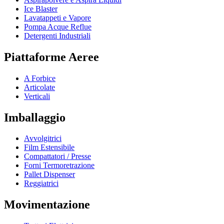
Ice Blaster
Lavatappeti e Vapore
Pompa Acque Reflue
Detergenti Industriali
Piattaforme Aeree
A Forbice
Articolate
Verticali
Imballaggio
Avvolgitrici
Film Estensibile
Compattatori / Presse
Forni Termoretrazione
Pallet Dispenser
Reggiatrici
Movimentazione