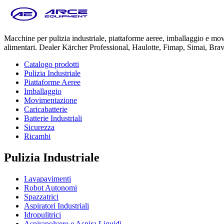
Macchine per pulizia industriale, piattaforme aeree, imballaggio e m
alimentari. Dealer Kärcher Professional, Haulotte, Fimap, Simai, Bra
Catalogo prodotti
Pulizia Industriale
Piattaforme Aeree
Imballaggio
Movimentazione
Caricabatterie
Batterie Industriali
Sicurezza
Ricambi
Pulizia Industriale
Lavapavimenti
Robot Autonomi
Spazzatrici
Aspiratori Industriali
Idropulitrici
Aspirapolvere e Aspira Liquidi