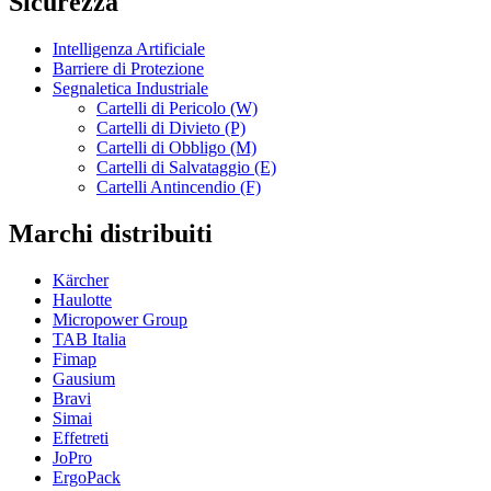
Sicurezza
Intelligenza Artificiale
Barriere di Protezione
Segnaletica Industriale
Cartelli di Pericolo (W)
Cartelli di Divieto (P)
Cartelli di Obbligo (M)
Cartelli di Salvataggio (E)
Cartelli Antincendio (F)
Marchi distribuiti
Kärcher
Haulotte
Micropower Group
TAB Italia
Fimap
Gausium
Bravi
Simai
Effetreti
JoPro
ErgoPack