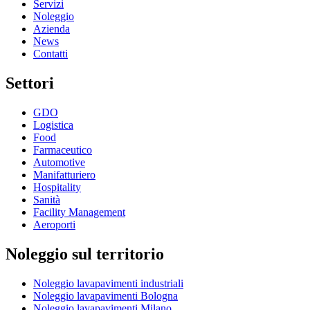
Servizi
Noleggio
Azienda
News
Contatti
Settori
GDO
Logistica
Food
Farmaceutico
Automotive
Manifatturiero
Hospitality
Sanità
Facility Management
Aeroporti
Noleggio sul territorio
Noleggio lavapavimenti industriali
Noleggio lavapavimenti Bologna
Noleggio lavapavimenti Milano