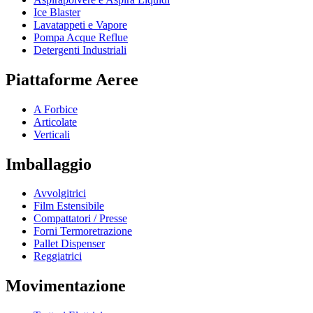
Ice Blaster
Lavatappeti e Vapore
Pompa Acque Reflue
Detergenti Industriali
Piattaforme Aeree
A Forbice
Articolate
Verticali
Imballaggio
Avvolgitrici
Film Estensibile
Compattatori / Presse
Forni Termoretrazione
Pallet Dispenser
Reggiatrici
Movimentazione