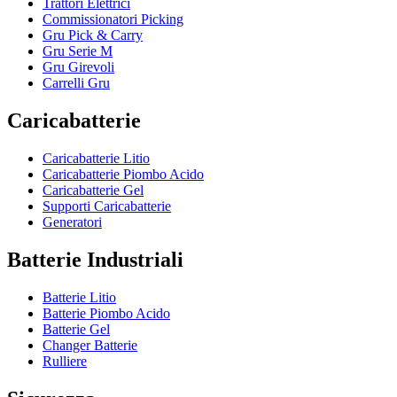
Trattori Elettrici
Commissionatori Picking
Gru Pick & Carry
Gru Serie M
Gru Girevoli
Carrelli Gru
Caricabatterie
Caricabatterie Litio
Caricabatterie Piombo Acido
Caricabatterie Gel
Supporti Caricabatterie
Generatori
Batterie Industriali
Batterie Litio
Batterie Piombo Acido
Batterie Gel
Changer Batterie
Rulliere