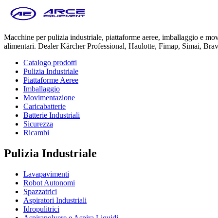
Macchine per pulizia industriale, piattaforme aeree, imballaggio e m
alimentari. Dealer Kärcher Professional, Haulotte, Fimap, Simai, Bra
Catalogo prodotti
Pulizia Industriale
Piattaforme Aeree
Imballaggio
Movimentazione
Caricabatterie
Batterie Industriali
Sicurezza
Ricambi
Pulizia Industriale
Lavapavimenti
Robot Autonomi
Spazzatrici
Aspiratori Industriali
Idropulitrici
Aspirapolvere e Aspira Liquidi