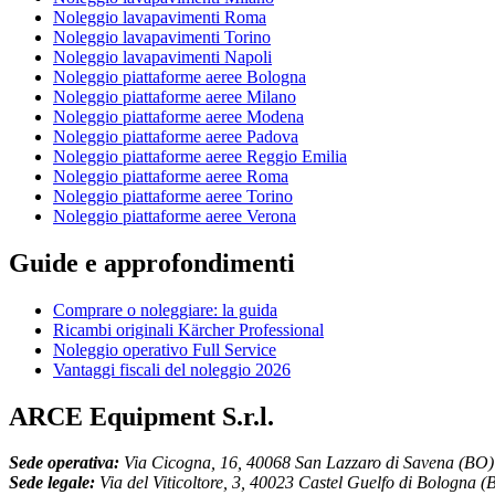
Noleggio lavapavimenti Roma
Noleggio lavapavimenti Torino
Noleggio lavapavimenti Napoli
Noleggio piattaforme aeree Bologna
Noleggio piattaforme aeree Milano
Noleggio piattaforme aeree Modena
Noleggio piattaforme aeree Padova
Noleggio piattaforme aeree Reggio Emilia
Noleggio piattaforme aeree Roma
Noleggio piattaforme aeree Torino
Noleggio piattaforme aeree Verona
Guide e approfondimenti
Comprare o noleggiare: la guida
Ricambi originali Kärcher Professional
Noleggio operativo Full Service
Vantaggi fiscali del noleggio 2026
ARCE Equipment S.r.l.
Sede operativa:
Via Cicogna, 16, 40068 San Lazzaro di Savena (BO)
Sede legale:
Via del Viticoltore, 3, 40023 Castel Guelfo di Bologna (