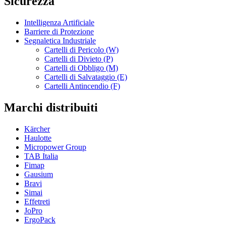
Sicurezza
Intelligenza Artificiale
Barriere di Protezione
Segnaletica Industriale
Cartelli di Pericolo (W)
Cartelli di Divieto (P)
Cartelli di Obbligo (M)
Cartelli di Salvataggio (E)
Cartelli Antincendio (F)
Marchi distribuiti
Kärcher
Haulotte
Micropower Group
TAB Italia
Fimap
Gausium
Bravi
Simai
Effetreti
JoPro
ErgoPack