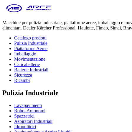
Macchine per pulizia industriale, piattaforme aeree, imballaggio e m
alimentari. Dealer Kärcher Professional, Haulotte, Fimap, Simai, Bra
Catalogo prodotti
Pulizia Industriale
Piattaforme Aeree
Imballaggio
Movimentazione
Caricabatterie
Batterie Industriali
Sicurezza
Ricambi
Pulizia Industriale
Lavapavimenti
Robot Autonomi
Spazzatrici
Aspiratori Industriali
Idropulitrici
Aspirapolvere e Aspira Liquidi