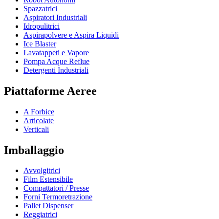
Spazzatrici
Aspiratori Industriali
Idropulitrici
Aspirapolvere e Aspira Liquidi
Ice Blaster
Lavatappeti e Vapore
Pompa Acque Reflue
Detergenti Industriali
Piattaforme Aeree
A Forbice
Articolate
Verticali
Imballaggio
Avvolgitrici
Film Estensibile
Compattatori / Presse
Forni Termoretrazione
Pallet Dispenser
Reggiatrici