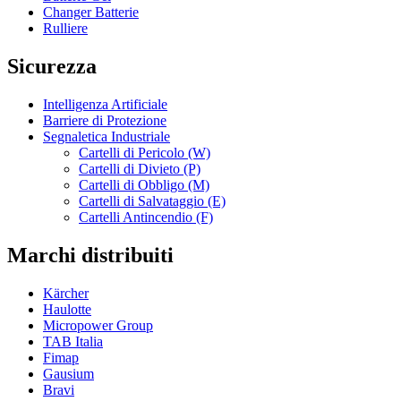
Changer Batterie
Rulliere
Sicurezza
Intelligenza Artificiale
Barriere di Protezione
Segnaletica Industriale
Cartelli di Pericolo (W)
Cartelli di Divieto (P)
Cartelli di Obbligo (M)
Cartelli di Salvataggio (E)
Cartelli Antincendio (F)
Marchi distribuiti
Kärcher
Haulotte
Micropower Group
TAB Italia
Fimap
Gausium
Bravi