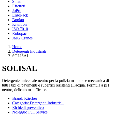
Simai
Effetreti
JoPro
ErgoPack
Boplan
Kiwitron
ISO 7010
Robopac
JMG Cranes
Home
Detergenti Industriali
SOLISAL
SOLISAL
Detergente universale neutro per la pulizia manuale e meccanica di
tutti i tipi di pavimenti e superfici resistenti all'acqua. Formula a pH
neutro, delicato ma efficace.
Brand: Kärcher
Categoria: Detergenti Industriali
Richiedi preventivo
Noleggio Full Service