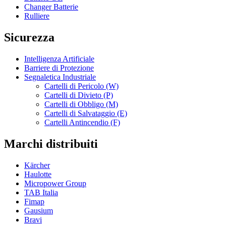
Changer Batterie
Rulliere
Sicurezza
Intelligenza Artificiale
Barriere di Protezione
Segnaletica Industriale
Cartelli di Pericolo (W)
Cartelli di Divieto (P)
Cartelli di Obbligo (M)
Cartelli di Salvataggio (E)
Cartelli Antincendio (F)
Marchi distribuiti
Kärcher
Haulotte
Micropower Group
TAB Italia
Fimap
Gausium
Bravi