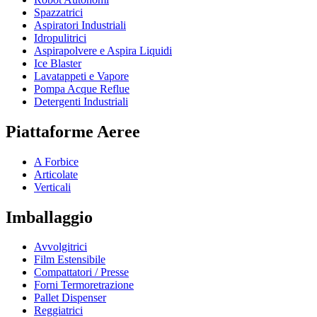
Spazzatrici
Aspiratori Industriali
Idropulitrici
Aspirapolvere e Aspira Liquidi
Ice Blaster
Lavatappeti e Vapore
Pompa Acque Reflue
Detergenti Industriali
Piattaforme Aeree
A Forbice
Articolate
Verticali
Imballaggio
Avvolgitrici
Film Estensibile
Compattatori / Presse
Forni Termoretrazione
Pallet Dispenser
Reggiatrici