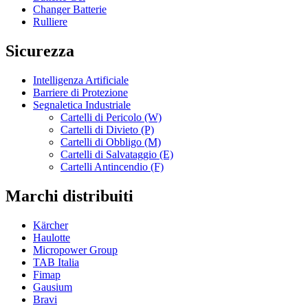
Changer Batterie
Rulliere
Sicurezza
Intelligenza Artificiale
Barriere di Protezione
Segnaletica Industriale
Cartelli di Pericolo (W)
Cartelli di Divieto (P)
Cartelli di Obbligo (M)
Cartelli di Salvataggio (E)
Cartelli Antincendio (F)
Marchi distribuiti
Kärcher
Haulotte
Micropower Group
TAB Italia
Fimap
Gausium
Bravi