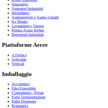
Spazzatrici
Aspiratori Industriali
Idropulitrici
Aspirapolvere e Aspira Liquidi
Ice Blaster
Lavatappeti e Vapore
Pompa Acque Reflue
Detergenti Industriali
Piattaforme Aeree
A Forbice
Articolate
Verticali
Imballaggio
Avvolgitrici
Film Estensibile
Compattatori / Presse
Forni Termoretrazione
Pallet Dispenser
Reggiatrici