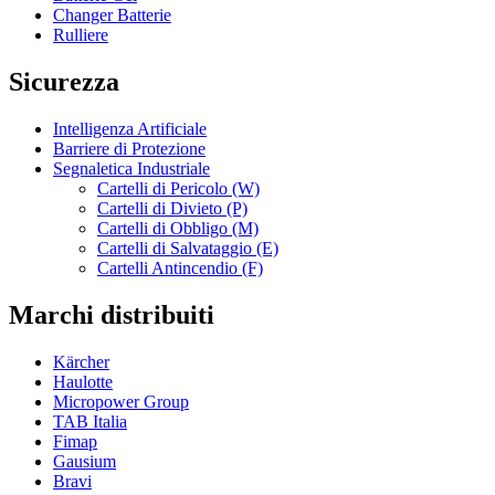
Changer Batterie
Rulliere
Sicurezza
Intelligenza Artificiale
Barriere di Protezione
Segnaletica Industriale
Cartelli di Pericolo (W)
Cartelli di Divieto (P)
Cartelli di Obbligo (M)
Cartelli di Salvataggio (E)
Cartelli Antincendio (F)
Marchi distribuiti
Kärcher
Haulotte
Micropower Group
TAB Italia
Fimap
Gausium
Bravi