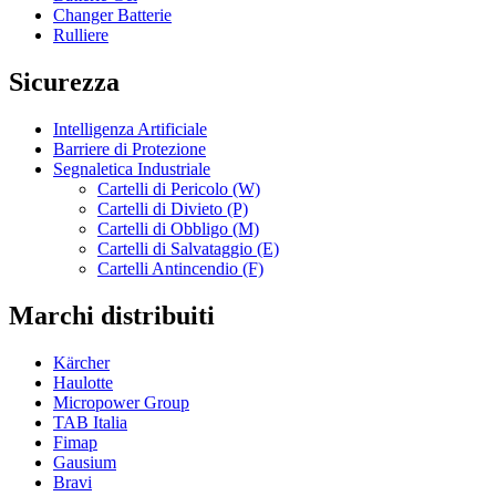
Changer Batterie
Rulliere
Sicurezza
Intelligenza Artificiale
Barriere di Protezione
Segnaletica Industriale
Cartelli di Pericolo (W)
Cartelli di Divieto (P)
Cartelli di Obbligo (M)
Cartelli di Salvataggio (E)
Cartelli Antincendio (F)
Marchi distribuiti
Kärcher
Haulotte
Micropower Group
TAB Italia
Fimap
Gausium
Bravi