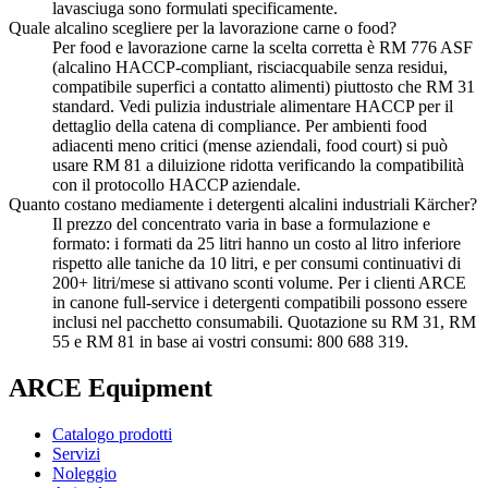
lavasciuga sono formulati specificamente.
Quale alcalino scegliere per la lavorazione carne o food?
Per food e lavorazione carne la scelta corretta è RM 776 ASF
(alcalino HACCP-compliant, risciacquabile senza residui,
compatibile superfici a contatto alimenti) piuttosto che RM 31
standard. Vedi pulizia industriale alimentare HACCP per il
dettaglio della catena di compliance. Per ambienti food
adiacenti meno critici (mense aziendali, food court) si può
usare RM 81 a diluizione ridotta verificando la compatibilità
con il protocollo HACCP aziendale.
Quanto costano mediamente i detergenti alcalini industriali Kärcher?
Il prezzo del concentrato varia in base a formulazione e
formato: i formati da 25 litri hanno un costo al litro inferiore
rispetto alle taniche da 10 litri, e per consumi continuativi di
200+ litri/mese si attivano sconti volume. Per i clienti ARCE
in canone full-service i detergenti compatibili possono essere
inclusi nel pacchetto consumabili. Quotazione su RM 31, RM
55 e RM 81 in base ai vostri consumi: 800 688 319.
ARCE Equipment
Catalogo prodotti
Servizi
Noleggio