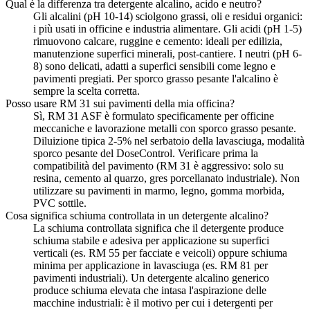
Qual è la differenza tra detergente alcalino, acido e neutro?
Gli alcalini (pH 10-14) sciolgono grassi, oli e residui organici:
i più usati in officine e industria alimentare. Gli acidi (pH 1-5)
rimuovono calcare, ruggine e cemento: ideali per edilizia,
manutenzione superfici minerali, post-cantiere. I neutri (pH 6-
8) sono delicati, adatti a superfici sensibili come legno e
pavimenti pregiati. Per sporco grasso pesante l'alcalino è
sempre la scelta corretta.
Posso usare RM 31 sui pavimenti della mia officina?
Sì, RM 31 ASF è formulato specificamente per officine
meccaniche e lavorazione metalli con sporco grasso pesante.
Diluizione tipica 2-5% nel serbatoio della lavasciuga, modalità
sporco pesante del DoseControl. Verificare prima la
compatibilità del pavimento (RM 31 è aggressivo: solo su
resina, cemento al quarzo, gres porcellanato industriale). Non
utilizzare su pavimenti in marmo, legno, gomma morbida,
PVC sottile.
Cosa significa schiuma controllata in un detergente alcalino?
La schiuma controllata significa che il detergente produce
schiuma stabile e adesiva per applicazione su superfici
verticali (es. RM 55 per facciate e veicoli) oppure schiuma
minima per applicazione in lavasciuga (es. RM 81 per
pavimenti industriali). Un detergente alcalino generico
produce schiuma elevata che intasa l'aspirazione delle
macchine industriali: è il motivo per cui i detergenti per