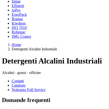
Simai
Effetreti
JoPro
ErgoPack
Boplan
Kiwitron
ISO 7010
Robopac
JMG Cranes
Home
Detergenti Alcalini Industriali
Detergenti Alcalini Industriali
Alcalini · grassi · officine
Contatti
Catalogo
Noleggio Full Service
Domande frequenti