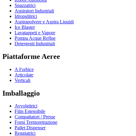
Spazzatrici
Aspiratori Industriali
Idropulitrici
Aspirapolvere e Aspira Liquidi
Ice Blaster
Lavatappeti e Vapore
Pompa Acque Reflue
Detergenti Industriali
Piattaforme Aeree
A Forbice
Articolate
Verticali
Imballaggio
Avvolgitrici
Film Estensibile
Compattatori / Presse
Forni Termoretrazione
Pallet Dispenser
Reggiatrici