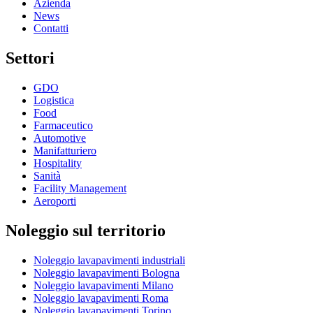
Azienda
News
Contatti
Settori
GDO
Logistica
Food
Farmaceutico
Automotive
Manifatturiero
Hospitality
Sanità
Facility Management
Aeroporti
Noleggio sul territorio
Noleggio lavapavimenti industriali
Noleggio lavapavimenti Bologna
Noleggio lavapavimenti Milano
Noleggio lavapavimenti Roma
Noleggio lavapavimenti Torino