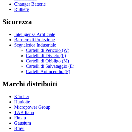
Changer Batterie
Rulliere
Sicurezza
Intelligenza Artificiale
Barriere di Protezione
Segnaletica Industriale
Cartelli di Pericolo (W)
Cartelli di Divieto (P)
Cartelli di Obbligo (M)
Cartelli di Salvataggio (E)
Cartelli Antincendio (F)
Marchi distribuiti
Kärcher
Haulotte
Micropower Group
TAB Italia
Fimap
Gausium
Bravi