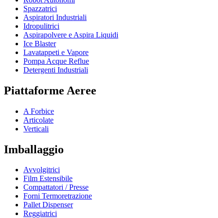
Spazzatrici
Aspiratori Industriali
Idropulitrici
Aspirapolvere e Aspira Liquidi
Ice Blaster
Lavatappeti e Vapore
Pompa Acque Reflue
Detergenti Industriali
Piattaforme Aeree
A Forbice
Articolate
Verticali
Imballaggio
Avvolgitrici
Film Estensibile
Compattatori / Presse
Forni Termoretrazione
Pallet Dispenser
Reggiatrici