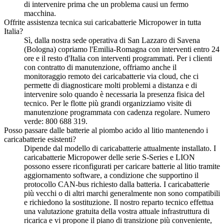
di intervenire prima che un problema causi un fermo
macchina.
Offrite assistenza tecnica sui caricabatterie Micropower in tutta
Italia?
Sì, dalla nostra sede operativa di San Lazzaro di Savena
(Bologna) copriamo l'Emilia-Romagna con interventi entro 24
ore e il resto d'Italia con interventi programmati. Per i clienti
con contratto di manutenzione, offriamo anche il
monitoraggio remoto dei caricabatterie via cloud, che ci
permette di diagnosticare molti problemi a distanza e di
intervenire solo quando è necessaria la presenza fisica del
tecnico. Per le flotte più grandi organizziamo visite di
manutenzione programmata con cadenza regolare. Numero
verde: 800 688 319.
Posso passare dalle batterie al piombo acido al litio mantenendo i
caricabatterie esistenti?
Dipende dal modello di caricabatterie attualmente installato. I
caricabatterie Micropower delle serie S-Series e LION
possono essere riconfigurati per caricare batterie al litio tramite
aggiornamento software, a condizione che supportino il
protocollo CAN-bus richiesto dalla batteria. I caricabatterie
più vecchi o di altri marchi generalmente non sono compatibili
e richiedono la sostituzione. Il nostro reparto tecnico effettua
una valutazione gratuita della vostra attuale infrastruttura di
ricarica e vi propone il piano di transizione più conveniente,