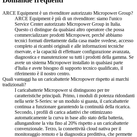
Domande frequenti
ARCE Equipment è un rivenditore autorizzato Micropower Group?
ARCE Equipment è più di un rivenditore: siamo l'unico
Service Center autorizzato Micropower Group in Italia.
Questo ci distingue da qualsiasi altro operatore che possa
commercializzare prodotti Micropower, perché abbiamo
tecnici formati direttamente dalla casa madre svedese, accesso
completo ai ricambi originali e alle informazioni tecniche
riservate, e la capacità di effettuare configurazione avanzata,
diagnostica e manutenzione su tutti i prodotti della gamma. Se
avete un sistema Micropower installato in qualsiasi parte
d'Italia e avete bisogno di supporto tecnico qualificato, il
riferimento è il nostro centro.
Quali vantaggi ha un caricabatterie Micropower rispetto ai marchi
tradizionali?
I caricabatterie Micropower si distinguono per tre
caratteristiche principali. Primo, i moduli di potenza ridondanti
nella serie S-Series: se un modulo si guasta, il caricabatterie
continua a funzionare garantendo la continuità della ricarica.
Secondo, i profili di carica adattivi che ottimizzano
automaticamente la curva in base allo stato della batteria,
allungandone la vita fino al 20% rispetto a un caricabatterie
convenzionale. Terzo, la connettività cloud nativa per il
monitoraggio remoto e la diagnostica predittiva, che permette