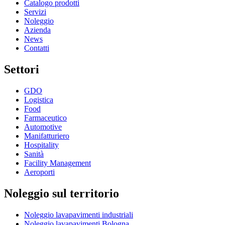
Catalogo prodotti
Servizi
Noleggio
Azienda
News
Contatti
Settori
GDO
Logistica
Food
Farmaceutico
Automotive
Manifatturiero
Hospitality
Sanità
Facility Management
Aeroporti
Noleggio sul territorio
Noleggio lavapavimenti industriali
Noleggio lavapavimenti Bologna