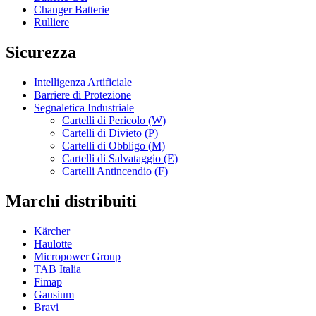
Changer Batterie
Rulliere
Sicurezza
Intelligenza Artificiale
Barriere di Protezione
Segnaletica Industriale
Cartelli di Pericolo (W)
Cartelli di Divieto (P)
Cartelli di Obbligo (M)
Cartelli di Salvataggio (E)
Cartelli Antincendio (F)
Marchi distribuiti
Kärcher
Haulotte
Micropower Group
TAB Italia
Fimap
Gausium
Bravi