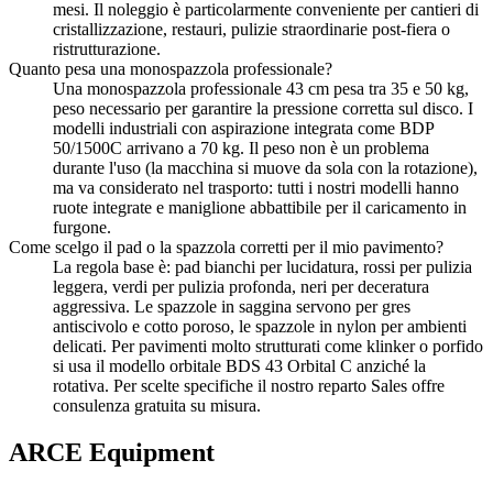
mesi. Il noleggio è particolarmente conveniente per cantieri di
cristallizzazione, restauri, pulizie straordinarie post-fiera o
ristrutturazione.
Quanto pesa una monospazzola professionale?
Una monospazzola professionale 43 cm pesa tra 35 e 50 kg,
peso necessario per garantire la pressione corretta sul disco. I
modelli industriali con aspirazione integrata come BDP
50/1500C arrivano a 70 kg. Il peso non è un problema
durante l'uso (la macchina si muove da sola con la rotazione),
ma va considerato nel trasporto: tutti i nostri modelli hanno
ruote integrate e maniglione abbattibile per il caricamento in
furgone.
Come scelgo il pad o la spazzola corretti per il mio pavimento?
La regola base è: pad bianchi per lucidatura, rossi per pulizia
leggera, verdi per pulizia profonda, neri per deceratura
aggressiva. Le spazzole in saggina servono per gres
antiscivolo e cotto poroso, le spazzole in nylon per ambienti
delicati. Per pavimenti molto strutturati come klinker o porfido
si usa il modello orbitale BDS 43 Orbital C anziché la
rotativa. Per scelte specifiche il nostro reparto Sales offre
consulenza gratuita su misura.
ARCE Equipment