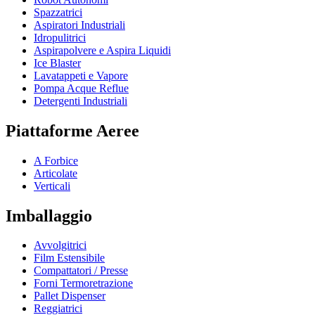
Spazzatrici
Aspiratori Industriali
Idropulitrici
Aspirapolvere e Aspira Liquidi
Ice Blaster
Lavatappeti e Vapore
Pompa Acque Reflue
Detergenti Industriali
Piattaforme Aeree
A Forbice
Articolate
Verticali
Imballaggio
Avvolgitrici
Film Estensibile
Compattatori / Presse
Forni Termoretrazione
Pallet Dispenser
Reggiatrici