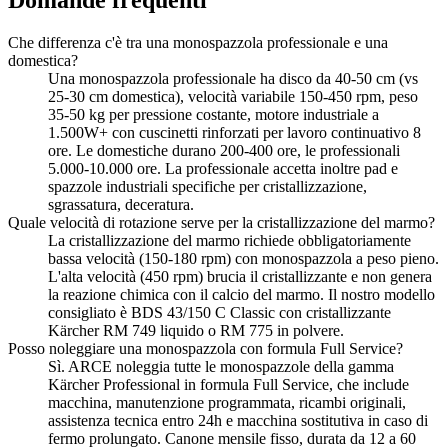
Domande frequenti
Che differenza c'è tra una monospazzola professionale e una
domestica?
Una monospazzola professionale ha disco da 40-50 cm (vs
25-30 cm domestica), velocità variabile 150-450 rpm, peso
35-50 kg per pressione costante, motore industriale a
1.500W+ con cuscinetti rinforzati per lavoro continuativo 8
ore. Le domestiche durano 200-400 ore, le professionali
5.000-10.000 ore. La professionale accetta inoltre pad e
spazzole industriali specifiche per cristallizzazione,
sgrassatura, deceratura.
Quale velocità di rotazione serve per la cristallizzazione del marmo?
La cristallizzazione del marmo richiede obbligatoriamente
bassa velocità (150-180 rpm) con monospazzola a peso pieno.
L'alta velocità (450 rpm) brucia il cristallizzante e non genera
la reazione chimica con il calcio del marmo. Il nostro modello
consigliato è BDS 43/150 C Classic con cristallizzante
Kärcher RM 749 liquido o RM 775 in polvere.
Posso noleggiare una monospazzola con formula Full Service?
Sì. ARCE noleggia tutte le monospazzole della gamma
Kärcher Professional in formula Full Service, che include
macchina, manutenzione programmata, ricambi originali,
assistenza tecnica entro 24h e macchina sostitutiva in caso di
fermo prolungato. Canone mensile fisso, durata da 12 a 60