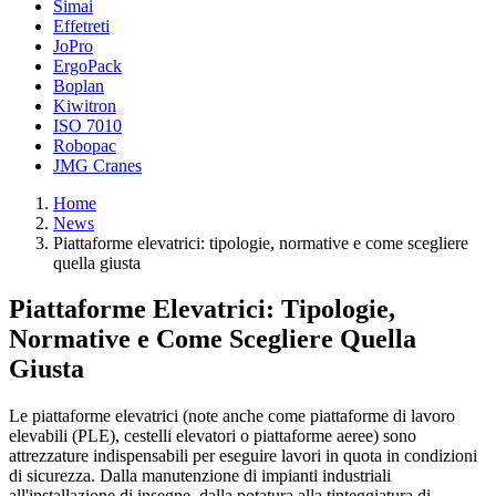
Simai
Effetreti
JoPro
ErgoPack
Boplan
Kiwitron
ISO 7010
Robopac
JMG Cranes
Home
News
Piattaforme elevatrici: tipologie, normative e come scegliere
quella giusta
Piattaforme Elevatrici: Tipologie,
Normative e Come Scegliere Quella
Giusta
Le piattaforme elevatrici (note anche come piattaforme di lavoro
elevabili (PLE), cestelli elevatori o piattaforme aeree) sono
attrezzature indispensabili per eseguire lavori in quota in condizioni
di sicurezza. Dalla manutenzione di impianti industriali
all'installazione di insegne, dalla potatura alla tinteggiatura di