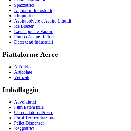
Spazzatrici
Aspiratori Industriali
Idropulitrici
Aspirapolvere e Aspira Liquidi
Ice Blaster
Lavatappeti e Vapore
Pompa Acque Reflue
Detergenti Industriali
Piattaforme Aeree
A Forbice
Articolate
Verticali
Imballaggio
Avvolgitrici
Film Estensibile
Compattatori / Presse
Forni Termoretrazione
Pallet Dispenser
Reggiatrici