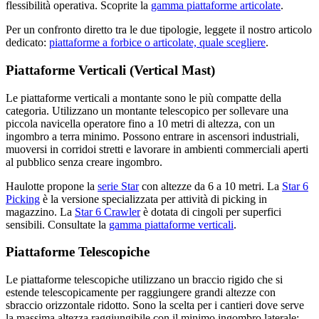
flessibilità operativa. Scoprite la
gamma piattaforme articolate
.
Per un confronto diretto tra le due tipologie, leggete il nostro articolo
dedicato:
piattaforme a forbice o articolate, quale scegliere
.
Piattaforme Verticali (Vertical Mast)
Le piattaforme verticali a montante sono le più compatte della
categoria. Utilizzano un montante telescopico per sollevare una
piccola navicella operatore fino a 10 metri di altezza, con un
ingombro a terra minimo. Possono entrare in ascensori industriali,
muoversi in corridoi stretti e lavorare in ambienti commerciali aperti
al pubblico senza creare ingombro.
Haulotte propone la
serie Star
con altezze da 6 a 10 metri. La
Star 6
Picking
è la versione specializzata per attività di picking in
magazzino. La
Star 6 Crawler
è dotata di cingoli per superfici
sensibili. Consultate la
gamma piattaforme verticali
.
Piattaforme Telescopiche
Le piattaforme telescopiche utilizzano un braccio rigido che si
estende telescopicamente per raggiungere grandi altezze con
sbraccio orizzontale ridotto. Sono la scelta per i cantieri dove serve
la massima altezza raggiungibile con il minimo ingombro laterale: