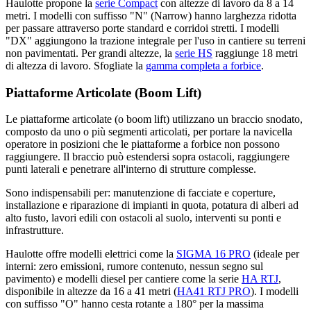
Haulotte propone la
serie Compact
con altezze di lavoro da 8 a 14
metri. I modelli con suffisso "N" (Narrow) hanno larghezza ridotta
per passare attraverso porte standard e corridoi stretti. I modelli
"DX" aggiungono la trazione integrale per l'uso in cantiere su terreni
non pavimentati. Per grandi altezze, la
serie HS
raggiunge 18 metri
di altezza di lavoro. Sfogliate la
gamma completa a forbice
.
Piattaforme Articolate (Boom Lift)
Le piattaforme articolate (o boom lift) utilizzano un braccio snodato,
composto da uno o più segmenti articolati, per portare la navicella
operatore in posizioni che le piattaforme a forbice non possono
raggiungere. Il braccio può estendersi sopra ostacoli, raggiungere
punti laterali e penetrare all'interno di strutture complesse.
Sono indispensabili per: manutenzione di facciate e coperture,
installazione e riparazione di impianti in quota, potatura di alberi ad
alto fusto, lavori edili con ostacoli al suolo, interventi su ponti e
infrastrutture.
Haulotte offre modelli elettrici come la
SIGMA 16 PRO
(ideale per
interni: zero emissioni, rumore contenuto, nessun segno sul
pavimento) e modelli diesel per cantiere come la serie
HA RTJ
,
disponibile in altezze da 16 a 41 metri (
HA41 RTJ PRO
). I modelli
con suffisso "O" hanno cesta rotante a 180° per la massima