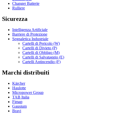
Changer Batterie
Rulliere
Sicurezza
Intelligenza Artificiale
Barriere di Protezione
Segnaletica Industriale
Cartelli di Pericolo (W)
Cartelli di Divieto (P)
Cartelli di Obbligo (M)
Cartelli di Salvataggio (E)
Cartelli Antincendio (F)
Marchi distribuiti
Kärcher
Haulotte
Micropower Group
TAB Italia
Fimap
Gausium
Bravi