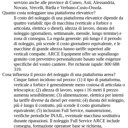
servizio anche alle province di Cuneo, Asti, Alessandria,
Novara, Vercelli, Biella e Verbano-Cusio-Ossola.
Quanto costa noleggiare una piattaforma elevatrice?
Il costo del noleggio di una piattaforma elevatrice dipende da
quattro variabili: tipo di macchina (verticale a forbice o
articolata, elettrica o diesel), altezza di lavoro, durata del
noleggio (giornaliero, settimanale, mensile, lungo termine) e
zona di consegna. La regola generale: più lungo è il periodo
di noleggio, più scende il costo giornaliero equivalente, e le
macchine di grande altezza hanno tariffe superiori alle
verticali compatte. ARCE Equipment offre un sopralluogo
gratuito con preventivo personalizzato basato sulle esigenze
specifiche del vostro cantiere. Per richieste rapide: 800 688
319.
Cosa influenza il prezzo del noleggio di una piattaforma aerea?
Cinque fattori incidono sul prezzo: (1) il tipo di piattaforma,
verticale a forbice è generalmente meno costosa di articolata o
telescopica; (2) altezza di lavoro, sopra i 16 metri il prezzo
aumenta sensibilmente; (3) alimentazione, elettrica per interni
ha tariffe diverse da diesel per esterni; (4) durata del noleggio,
più è lungo il contratto, più scende il costo giornaliero
equivalente; (5) inclusioni Full Service, manutenzione,
verifiche periodiche INAIL, eventuale macchina sostitutiva
durante riparazioni. Il noleggio Full Service ARCE include
consegna, formazione operatore base se richiesta,