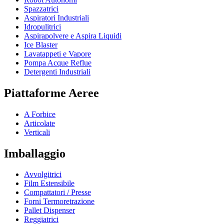
Spazzatrici
Aspiratori Industriali
Idropulitrici
Aspirapolvere e Aspira Liquidi
Ice Blaster
Lavatappeti e Vapore
Pompa Acque Reflue
Detergenti Industriali
Piattaforme Aeree
A Forbice
Articolate
Verticali
Imballaggio
Avvolgitrici
Film Estensibile
Compattatori / Presse
Forni Termoretrazione
Pallet Dispenser
Reggiatrici