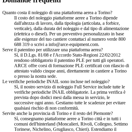
Domande frequenti
Quanto costa il noleggio di una piattaforma aerea a Torino?
Il costo del noleggio piattaforme aeree a Torino dipende
dall'altezza di lavoro, dalla tipologia (articolata, a forbice,
verticale), dalla durata del noleggio e dal tipo di alimentazione
(elettrica o diesel). Per un preventivo personalizzato in base
alle esigenze del tuo cantiere contattaci al numero verde 800
688 319 o scrivi a info@arce-equipment.com.
Serve il patentino per utilizzare una piattaforma aerea?
Sì, il D.Lgs. 81/08 e l'Accordo Stato-Regioni 22/02/2012
rendono obbligatorio il patentino PLE per tutti gli operatori.
ARCE offre corsi di formazione PLE certificati con rilascio di
attestato valido cinque anni, direttamente in cantiere a Torino
o presso la nostra sede.
Le verifiche periodiche INAIL sono incluse nel noleggio?
Sì, il nostro servizio di noleggio Full Service include tutte le
verifiche periodiche INAIL obbligatorie. La prima verifica è
prevista dopo dodici mesi dalla messa in servizio, le
successive ogni anno. Gestiamo tutte le scadenze per evitare
qualsiasi rischio di non conformità.
Servite anche la provincia di Torino e il resto del Piemonte?
Sì, consegnamo piattaforme aeree a Torino città e in tutti i
comuni dell'hinterland (Moncalieri, Rivoli, Collegno, Settimo
Torinese, Nichelino, Grugliasco, Chieri). Estendiamo il