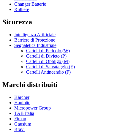
Changer Batterie
Rulliere
Sicurezza
Intelligenza Artificiale
Barriere di Protezione
Segnaletica Industriale
Cartelli di Pericolo (W)
Cartelli di Divieto (P)
Cartelli di Obbligo (M)
Cartelli di Salvataggio (E)
Cartelli Antincendio (F)
Marchi distribuiti
Kärcher
Haulotte
Micropower Group
TAB Italia
Fimap
Gausium
Bravi