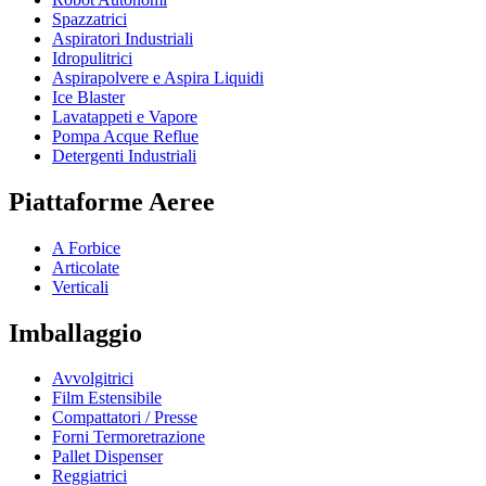
Spazzatrici
Aspiratori Industriali
Idropulitrici
Aspirapolvere e Aspira Liquidi
Ice Blaster
Lavatappeti e Vapore
Pompa Acque Reflue
Detergenti Industriali
Piattaforme Aeree
A Forbice
Articolate
Verticali
Imballaggio
Avvolgitrici
Film Estensibile
Compattatori / Presse
Forni Termoretrazione
Pallet Dispenser
Reggiatrici