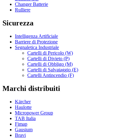
Changer Batterie
Rulliere
Sicurezza
Intelligenza Artificiale
Barriere di Protezione
Segnaletica Industriale
Cartelli di Pericolo (W)
Cartelli di Divieto (P)
Cartelli di Obbligo (M)
Cartelli di Salvataggio (E)
Cartelli Antincendio (F)
Marchi distribuiti
Kärcher
Haulotte
Micropower Group
TAB Italia
Fimap
Gausium
Bravi