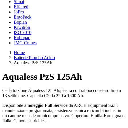
Simai
Effetreti
JoPro
ErgoPack
Boplan
Kiwitron
ISO 7010
Robopac
JMG Cranes
Home
Batterie Piombo Acido
Aqualess PzS 125Ah
Aqualess PzS 125Ah
Cella trazione Aqualess 125 Ah/piastra con rabbocco esteso fino a
13 settimane. Capacità C5 da 250 a 1500 Ah.
Disponibile a
noleggio Full Service
da ARCE Equipment S.r.l.:
manutenzione programmata, assistenza tecnica e ricambi inclusi in
un canone mensile omnicomprensivo. Copertura Emilia-Romagna e
Italia. Canone su richiesta.