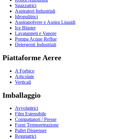
Spazzatrici
Aspiratori Industriali
Idropulitrici
Aspirapolvere e Aspira Liquidi
Ice Blaster
Lavatappeti e Vapore
Pompa Acque Reflue
Detergenti Industriali
Piattaforme Aeree
A Forbice
Articolate
Verticali
Imballaggio
Avvolgitrici
Film Estensibile
Compattatori / Presse
Forni Termoretrazione
Pallet Dispenser
Reggiatrici