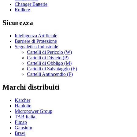
Changer Batterie
Rulliere
Sicurezza
Intelligenza Artificiale
Barriere di Protezione
Segnaletica Industriale
Cartelli di Pericolo (W)
Cartelli di Divieto (P)
Cartelli di Obbligo (M)
Cartelli di Salvataggio (E)
Cartelli Antincendio (F)
Marchi distribuiti
Kärcher
Haulotte
Micropower Group
TAB Italia
Fimap
Gausium
Bravi