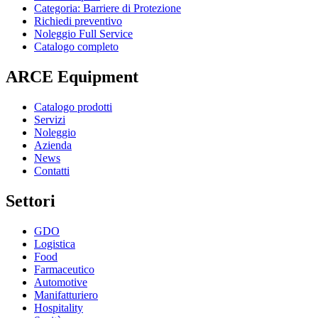
Categoria: Barriere di Protezione
Richiedi preventivo
Noleggio Full Service
Catalogo completo
ARCE Equipment
Catalogo prodotti
Servizi
Noleggio
Azienda
News
Contatti
Settori
GDO
Logistica
Food
Farmaceutico
Automotive
Manifatturiero
Hospitality