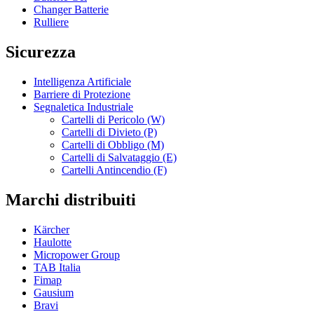
Changer Batterie
Rulliere
Sicurezza
Intelligenza Artificiale
Barriere di Protezione
Segnaletica Industriale
Cartelli di Pericolo (W)
Cartelli di Divieto (P)
Cartelli di Obbligo (M)
Cartelli di Salvataggio (E)
Cartelli Antincendio (F)
Marchi distribuiti
Kärcher
Haulotte
Micropower Group
TAB Italia
Fimap
Gausium
Bravi