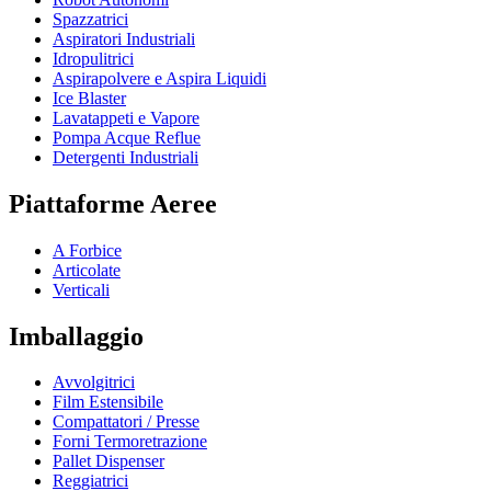
Spazzatrici
Aspiratori Industriali
Idropulitrici
Aspirapolvere e Aspira Liquidi
Ice Blaster
Lavatappeti e Vapore
Pompa Acque Reflue
Detergenti Industriali
Piattaforme Aeree
A Forbice
Articolate
Verticali
Imballaggio
Avvolgitrici
Film Estensibile
Compattatori / Presse
Forni Termoretrazione
Pallet Dispenser
Reggiatrici