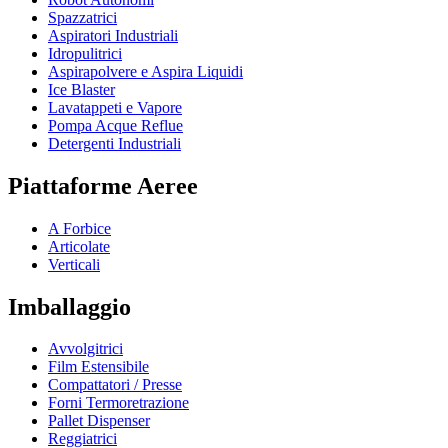
Spazzatrici
Aspiratori Industriali
Idropulitrici
Aspirapolvere e Aspira Liquidi
Ice Blaster
Lavatappeti e Vapore
Pompa Acque Reflue
Detergenti Industriali
Piattaforme Aeree
A Forbice
Articolate
Verticali
Imballaggio
Avvolgitrici
Film Estensibile
Compattatori / Presse
Forni Termoretrazione
Pallet Dispenser
Reggiatrici