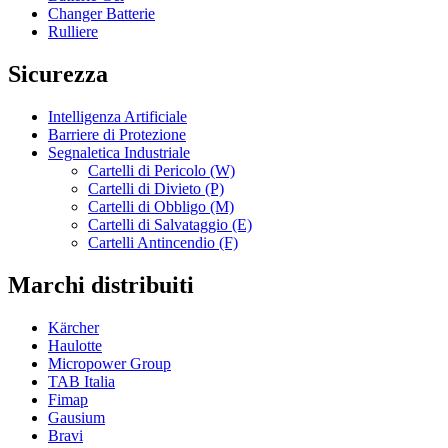
Changer Batterie
Rulliere
Sicurezza
Intelligenza Artificiale
Barriere di Protezione
Segnaletica Industriale
Cartelli di Pericolo (W)
Cartelli di Divieto (P)
Cartelli di Obbligo (M)
Cartelli di Salvataggio (E)
Cartelli Antincendio (F)
Marchi distribuiti
Kärcher
Haulotte
Micropower Group
TAB Italia
Fimap
Gausium
Bravi