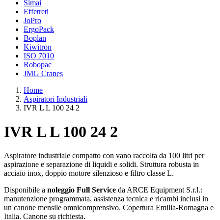
Simai
Effetreti
JoPro
ErgoPack
Boplan
Kiwitron
ISO 7010
Robopac
JMG Cranes
Home
Aspiratori Industriali
IVR L L 100 24 2
IVR L L 100 24 2
Aspiratore industriale compatto con vano raccolta da 100 litri per
aspirazione e separazione di liquidi e solidi. Struttura robusta in
acciaio inox, doppio motore silenzioso e filtro classe L.
Disponibile a
noleggio Full Service
da ARCE Equipment S.r.l.:
manutenzione programmata, assistenza tecnica e ricambi inclusi in
un canone mensile omnicomprensivo. Copertura Emilia-Romagna e
Italia. Canone su richiesta.