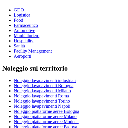
GDO
Logistica
Food
Farmaceutico
Automotive
Manifatturiero
Hospitality
Sanità
Facility Management
Aeroporti
Noleggio sul territorio
Noleggio lavapavimenti industriali
Noleggio lavapavimenti Bologna
Noleggio lavapavimenti Milano
Noleggio lavapavimenti Roma
Noleggio lavapavimenti Torino
Noleggio lavapavimenti Napoli
Noleggio piattaforme aeree Bologna
Noleggio piattaforme aeree Milano
Noleggio piattaforme aeree Modena
Noleggio piattaforme aeree Padova