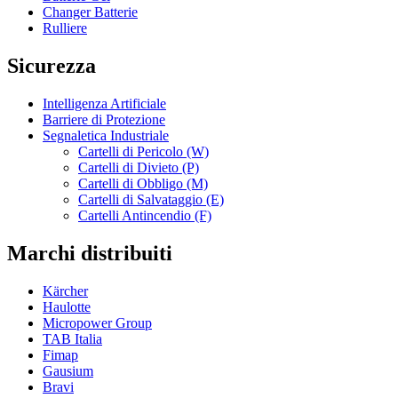
Changer Batterie
Rulliere
Sicurezza
Intelligenza Artificiale
Barriere di Protezione
Segnaletica Industriale
Cartelli di Pericolo (W)
Cartelli di Divieto (P)
Cartelli di Obbligo (M)
Cartelli di Salvataggio (E)
Cartelli Antincendio (F)
Marchi distribuiti
Kärcher
Haulotte
Micropower Group
TAB Italia
Fimap
Gausium
Bravi