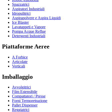
Spazzatrici
Aspiratori Industriali
Idropulitrici
Aspirapolvere e Aspira Liquidi
Ice Blaster
Lavatappeti e Vapore
Pompa Acque Reflue
Detergenti Industriali
Piattaforme Aeree
A Forbice
Articolate
Verticali
Imballaggio
Avvolgitrici
Film Estensibile
Compattatori / Presse
Forni Termoretrazione
Pallet Dispenser
Reggiatrici