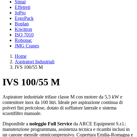
Simai
Effetreti
JoPro
ErgoPack
Boplan
Kiwitron
ISO 7010
Robopac
JMG Cranes
Home
Aspiratori Industriali
IVS 100/55 M
IVS 100/55 M
Aspiratore industriale trifase classe M con motore da 5,5 kW e
contenitore inox da 100 litri. Ideale per aspirazione continua di
polveri fini pericolose, dotato di soffiatore laterale e sistema
scuotifiltro manuale.
Disponibile a
noleggio Full Service
da ARCE Equipment S.r.l.:
manutenzione programmata, assistenza tecnica e ricambi inclusi in
un canone mensile omnicomprensivo. Copertura Emilia-Romagna e