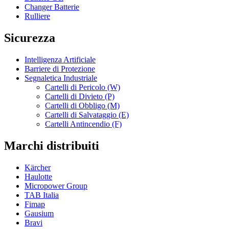
Changer Batterie
Rulliere
Sicurezza
Intelligenza Artificiale
Barriere di Protezione
Segnaletica Industriale
Cartelli di Pericolo (W)
Cartelli di Divieto (P)
Cartelli di Obbligo (M)
Cartelli di Salvataggio (E)
Cartelli Antincendio (F)
Marchi distribuiti
Kärcher
Haulotte
Micropower Group
TAB Italia
Fimap
Gausium
Bravi