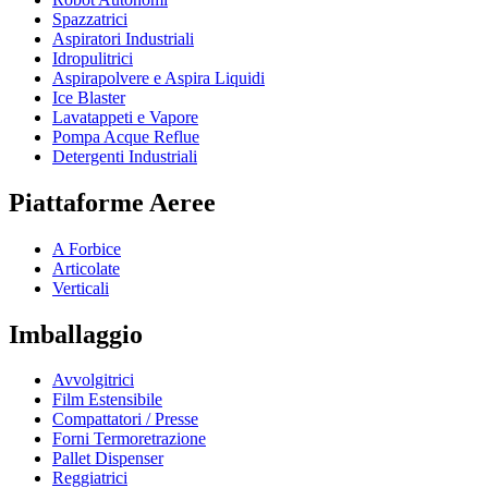
Spazzatrici
Aspiratori Industriali
Idropulitrici
Aspirapolvere e Aspira Liquidi
Ice Blaster
Lavatappeti e Vapore
Pompa Acque Reflue
Detergenti Industriali
Piattaforme Aeree
A Forbice
Articolate
Verticali
Imballaggio
Avvolgitrici
Film Estensibile
Compattatori / Presse
Forni Termoretrazione
Pallet Dispenser
Reggiatrici