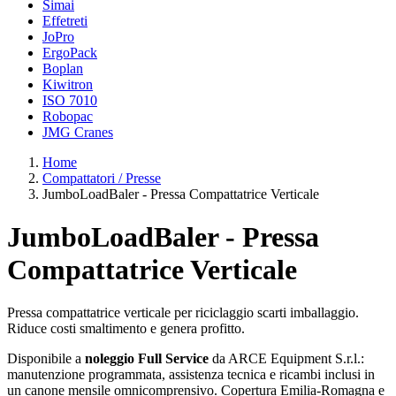
Simai
Effetreti
JoPro
ErgoPack
Boplan
Kiwitron
ISO 7010
Robopac
JMG Cranes
Home
Compattatori / Presse
JumboLoadBaler - Pressa Compattatrice Verticale
JumboLoadBaler - Pressa
Compattatrice Verticale
Pressa compattatrice verticale per riciclaggio scarti imballaggio.
Riduce costi smaltimento e genera profitto.
Disponibile a
noleggio Full Service
da ARCE Equipment S.r.l.:
manutenzione programmata, assistenza tecnica e ricambi inclusi in
un canone mensile omnicomprensivo. Copertura Emilia-Romagna e