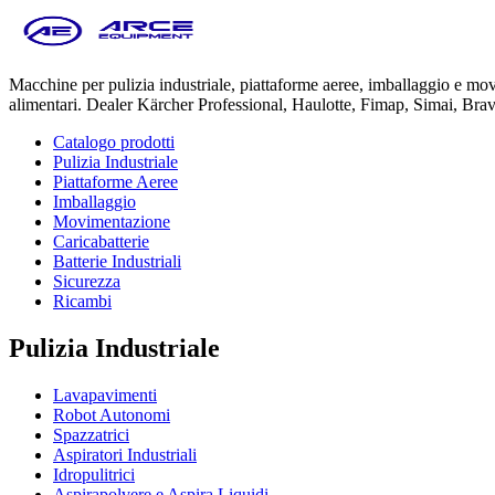
Macchine per pulizia industriale, piattaforme aeree, imballaggio e m
alimentari. Dealer Kärcher Professional, Haulotte, Fimap, Simai, Bra
Catalogo prodotti
Pulizia Industriale
Piattaforme Aeree
Imballaggio
Movimentazione
Caricabatterie
Batterie Industriali
Sicurezza
Ricambi
Pulizia Industriale
Lavapavimenti
Robot Autonomi
Spazzatrici
Aspiratori Industriali
Idropulitrici
Aspirapolvere e Aspira Liquidi