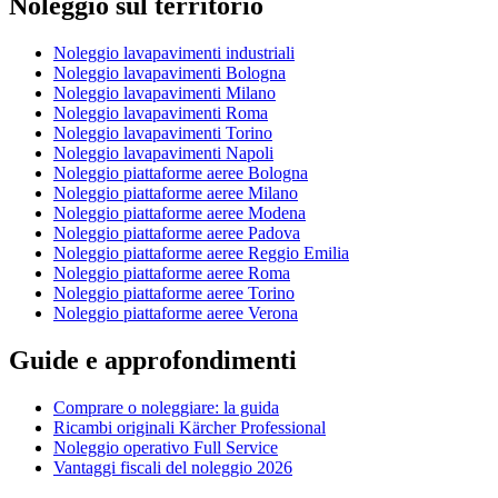
Noleggio sul territorio
Noleggio lavapavimenti industriali
Noleggio lavapavimenti Bologna
Noleggio lavapavimenti Milano
Noleggio lavapavimenti Roma
Noleggio lavapavimenti Torino
Noleggio lavapavimenti Napoli
Noleggio piattaforme aeree Bologna
Noleggio piattaforme aeree Milano
Noleggio piattaforme aeree Modena
Noleggio piattaforme aeree Padova
Noleggio piattaforme aeree Reggio Emilia
Noleggio piattaforme aeree Roma
Noleggio piattaforme aeree Torino
Noleggio piattaforme aeree Verona
Guide e approfondimenti
Comprare o noleggiare: la guida
Ricambi originali Kärcher Professional
Noleggio operativo Full Service
Vantaggi fiscali del noleggio 2026