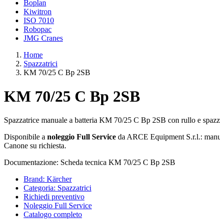
Boplan
Kiwitron
ISO 7010
Robopac
JMG Cranes
Home
Spazzatrici
KM 70/25 C Bp 2SB
KM 70/25 C Bp 2SB
Spazzatrice manuale a batteria KM 70/25 C Bp 2SB con rullo e spazzole
Disponibile a
noleggio Full Service
da ARCE Equipment S.r.l.: manute
Canone su richiesta.
Documentazione: Scheda tecnica KM 70/25 C Bp 2SB
Brand: Kärcher
Categoria: Spazzatrici
Richiedi preventivo
Noleggio Full Service
Catalogo completo