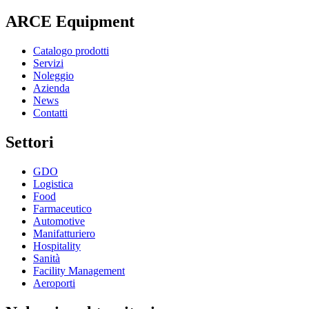
ARCE Equipment
Catalogo prodotti
Servizi
Noleggio
Azienda
News
Contatti
Settori
GDO
Logistica
Food
Farmaceutico
Automotive
Manifatturiero
Hospitality
Sanità
Facility Management
Aeroporti