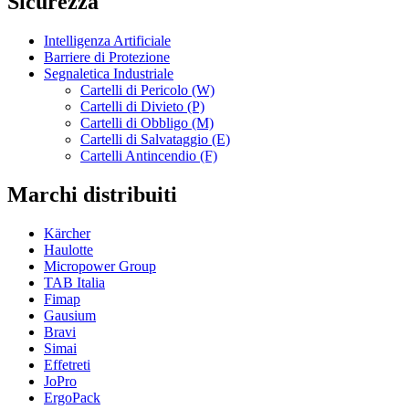
Sicurezza
Intelligenza Artificiale
Barriere di Protezione
Segnaletica Industriale
Cartelli di Pericolo (W)
Cartelli di Divieto (P)
Cartelli di Obbligo (M)
Cartelli di Salvataggio (E)
Cartelli Antincendio (F)
Marchi distribuiti
Kärcher
Haulotte
Micropower Group
TAB Italia
Fimap
Gausium
Bravi
Simai
Effetreti
JoPro
ErgoPack