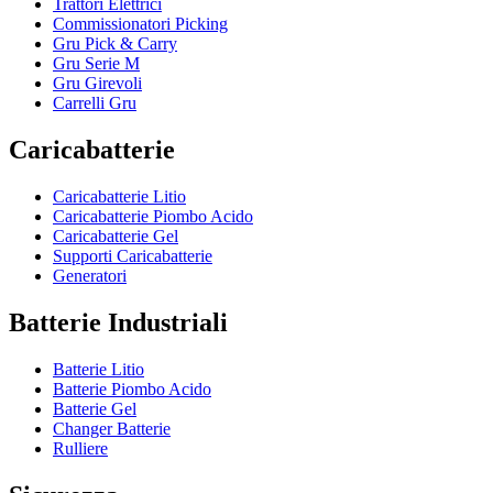
Trattori Elettrici
Commissionatori Picking
Gru Pick & Carry
Gru Serie M
Gru Girevoli
Carrelli Gru
Caricabatterie
Caricabatterie Litio
Caricabatterie Piombo Acido
Caricabatterie Gel
Supporti Caricabatterie
Generatori
Batterie Industriali
Batterie Litio
Batterie Piombo Acido
Batterie Gel
Changer Batterie
Rulliere