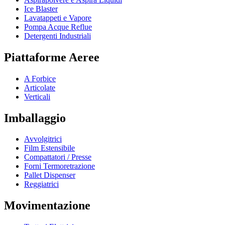
Ice Blaster
Lavatappeti e Vapore
Pompa Acque Reflue
Detergenti Industriali
Piattaforme Aeree
A Forbice
Articolate
Verticali
Imballaggio
Avvolgitrici
Film Estensibile
Compattatori / Presse
Forni Termoretrazione
Pallet Dispenser
Reggiatrici
Movimentazione