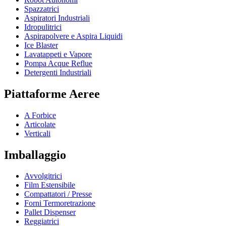
Spazzatrici
Aspiratori Industriali
Idropulitrici
Aspirapolvere e Aspira Liquidi
Ice Blaster
Lavatappeti e Vapore
Pompa Acque Reflue
Detergenti Industriali
Piattaforme Aeree
A Forbice
Articolate
Verticali
Imballaggio
Avvolgitrici
Film Estensibile
Compattatori / Presse
Forni Termoretrazione
Pallet Dispenser
Reggiatrici