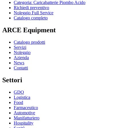
Categoria: Caricabatterie Piombo Acido
Richiedi preventivo
Noleggio Full Service
Catalogo completo
ARCE Equipment
Catalogo prodotti
Servizi
Noleggio
Azienda
News
Contatti
Settori
GDO
Logistica
Food
Farmaceutico
Automotive
Manifatturiero
Hospitality