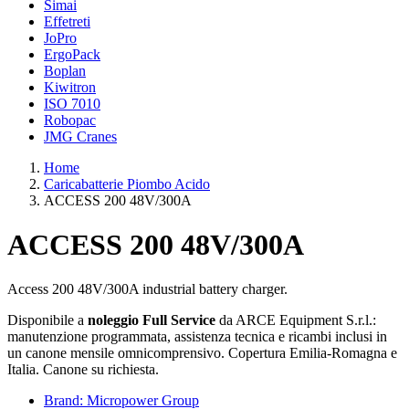
Simai
Effetreti
JoPro
ErgoPack
Boplan
Kiwitron
ISO 7010
Robopac
JMG Cranes
Home
Caricabatterie Piombo Acido
ACCESS 200 48V/300A
ACCESS 200 48V/300A
Access 200 48V/300A industrial battery charger.
Disponibile a
noleggio Full Service
da ARCE Equipment S.r.l.:
manutenzione programmata, assistenza tecnica e ricambi inclusi in
un canone mensile omnicomprensivo. Copertura Emilia-Romagna e
Italia. Canone su richiesta.
Brand: Micropower Group