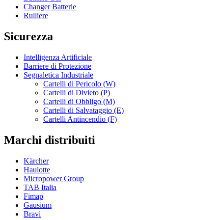
Changer Batterie
Rulliere
Sicurezza
Intelligenza Artificiale
Barriere di Protezione
Segnaletica Industriale
Cartelli di Pericolo (W)
Cartelli di Divieto (P)
Cartelli di Obbligo (M)
Cartelli di Salvataggio (E)
Cartelli Antincendio (F)
Marchi distribuiti
Kärcher
Haulotte
Micropower Group
TAB Italia
Fimap
Gausium
Bravi