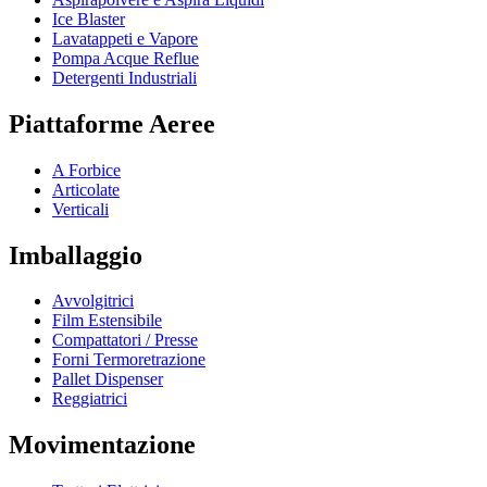
Ice Blaster
Lavatappeti e Vapore
Pompa Acque Reflue
Detergenti Industriali
Piattaforme Aeree
A Forbice
Articolate
Verticali
Imballaggio
Avvolgitrici
Film Estensibile
Compattatori / Presse
Forni Termoretrazione
Pallet Dispenser
Reggiatrici
Movimentazione