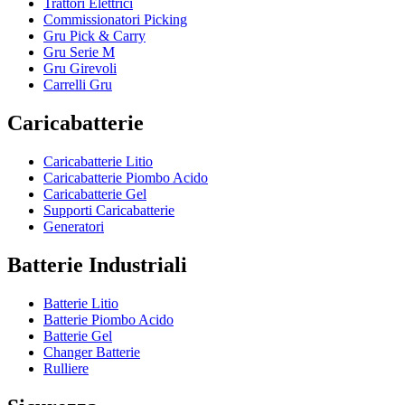
Trattori Elettrici
Commissionatori Picking
Gru Pick & Carry
Gru Serie M
Gru Girevoli
Carrelli Gru
Caricabatterie
Caricabatterie Litio
Caricabatterie Piombo Acido
Caricabatterie Gel
Supporti Caricabatterie
Generatori
Batterie Industriali
Batterie Litio
Batterie Piombo Acido
Batterie Gel
Changer Batterie
Rulliere