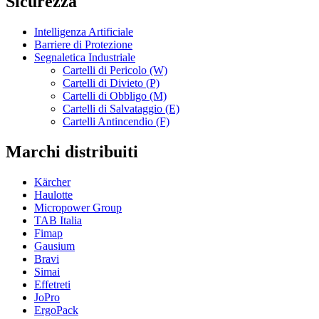
Sicurezza
Intelligenza Artificiale
Barriere di Protezione
Segnaletica Industriale
Cartelli di Pericolo (W)
Cartelli di Divieto (P)
Cartelli di Obbligo (M)
Cartelli di Salvataggio (E)
Cartelli Antincendio (F)
Marchi distribuiti
Kärcher
Haulotte
Micropower Group
TAB Italia
Fimap
Gausium
Bravi
Simai
Effetreti
JoPro
ErgoPack