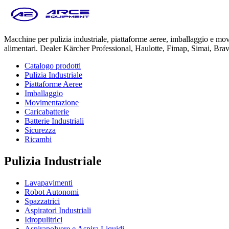
Macchine per pulizia industriale, piattaforme aeree, imballaggio e m
alimentari. Dealer Kärcher Professional, Haulotte, Fimap, Simai, Bra
Catalogo prodotti
Pulizia Industriale
Piattaforme Aeree
Imballaggio
Movimentazione
Caricabatterie
Batterie Industriali
Sicurezza
Ricambi
Pulizia Industriale
Lavapavimenti
Robot Autonomi
Spazzatrici
Aspiratori Industriali
Idropulitrici
Aspirapolvere e Aspira Liquidi