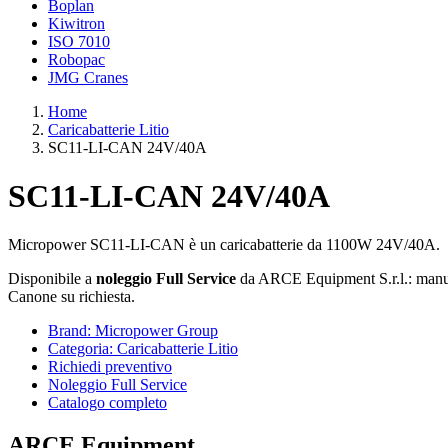
Boplan
Kiwitron
ISO 7010
Robopac
JMG Cranes
Home
Caricabatterie Litio
SC11-LI-CAN 24V/40A
SC11-LI-CAN 24V/40A
Micropower SC11-LI-CAN è un caricabatterie da 1100W 24V/40A.
Disponibile a
noleggio Full Service
da ARCE Equipment S.r.l.: manute
Canone su richiesta.
Brand: Micropower Group
Categoria: Caricabatterie Litio
Richiedi preventivo
Noleggio Full Service
Catalogo completo
ARCE Equipment