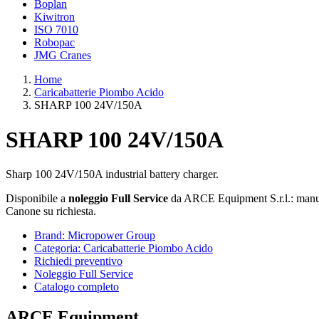
Boplan
Kiwitron
ISO 7010
Robopac
JMG Cranes
Home
Caricabatterie Piombo Acido
SHARP 100 24V/150A
SHARP 100 24V/150A
Sharp 100 24V/150A industrial battery charger.
Disponibile a
noleggio Full Service
da ARCE Equipment S.r.l.: manute
Canone su richiesta.
Brand: Micropower Group
Categoria: Caricabatterie Piombo Acido
Richiedi preventivo
Noleggio Full Service
Catalogo completo
ARCE Equipment