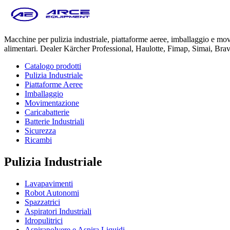
Macchine per pulizia industriale, piattaforme aeree, imballaggio e m
alimentari. Dealer Kärcher Professional, Haulotte, Fimap, Simai, Bra
Catalogo prodotti
Pulizia Industriale
Piattaforme Aeree
Imballaggio
Movimentazione
Caricabatterie
Batterie Industriali
Sicurezza
Ricambi
Pulizia Industriale
Lavapavimenti
Robot Autonomi
Spazzatrici
Aspiratori Industriali
Idropulitrici
Aspirapolvere e Aspira Liquidi