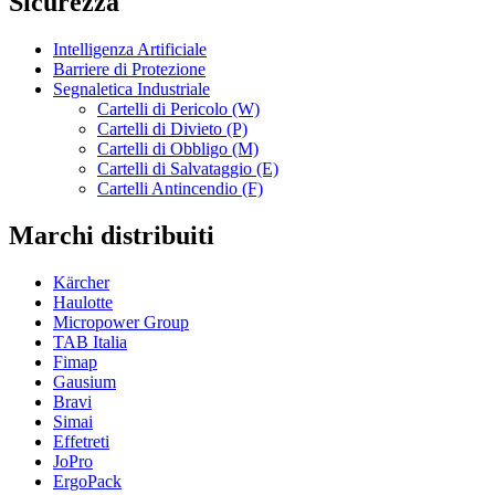
Sicurezza
Intelligenza Artificiale
Barriere di Protezione
Segnaletica Industriale
Cartelli di Pericolo (W)
Cartelli di Divieto (P)
Cartelli di Obbligo (M)
Cartelli di Salvataggio (E)
Cartelli Antincendio (F)
Marchi distribuiti
Kärcher
Haulotte
Micropower Group
TAB Italia
Fimap
Gausium
Bravi
Simai
Effetreti
JoPro
ErgoPack