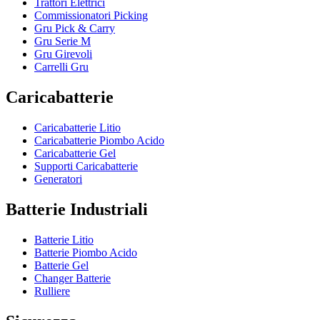
Trattori Elettrici
Commissionatori Picking
Gru Pick & Carry
Gru Serie M
Gru Girevoli
Carrelli Gru
Caricabatterie
Caricabatterie Litio
Caricabatterie Piombo Acido
Caricabatterie Gel
Supporti Caricabatterie
Generatori
Batterie Industriali
Batterie Litio
Batterie Piombo Acido
Batterie Gel
Changer Batterie
Rulliere