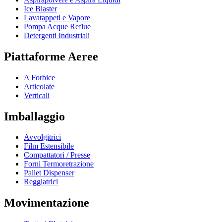
Ice Blaster
Lavatappeti e Vapore
Pompa Acque Reflue
Detergenti Industriali
Piattaforme Aeree
A Forbice
Articolate
Verticali
Imballaggio
Avvolgitrici
Film Estensibile
Compattatori / Presse
Forni Termoretrazione
Pallet Dispenser
Reggiatrici
Movimentazione