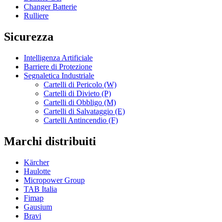
Changer Batterie
Rulliere
Sicurezza
Intelligenza Artificiale
Barriere di Protezione
Segnaletica Industriale
Cartelli di Pericolo (W)
Cartelli di Divieto (P)
Cartelli di Obbligo (M)
Cartelli di Salvataggio (E)
Cartelli Antincendio (F)
Marchi distribuiti
Kärcher
Haulotte
Micropower Group
TAB Italia
Fimap
Gausium
Bravi