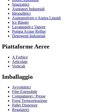
Spazzatrici
Aspiratori Industriali
Idropulitrici
Aspirapolvere e Aspira Liquidi
Ice Blaster
Lavatappeti e Vapore
Pompa Acque Reflue
Detergenti Industriali
Piattaforme Aeree
A Forbice
Articolate
Verticali
Imballaggio
Avvolgitrici
Film Estensibile
Compattatori / Presse
Forni Termoretrazione
Pallet Dispenser
Reggiatrici