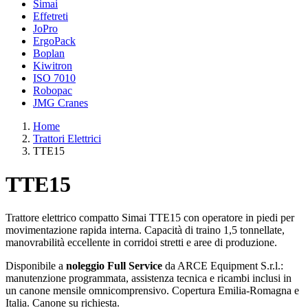
Simai
Effetreti
JoPro
ErgoPack
Boplan
Kiwitron
ISO 7010
Robopac
JMG Cranes
Home
Trattori Elettrici
TTE15
TTE15
Trattore elettrico compatto Simai TTE15 con operatore in piedi per
movimentazione rapida interna. Capacità di traino 1,5 tonnellate,
manovrabilità eccellente in corridoi stretti e aree di produzione.
Disponibile a
noleggio Full Service
da ARCE Equipment S.r.l.:
manutenzione programmata, assistenza tecnica e ricambi inclusi in
un canone mensile omnicomprensivo. Copertura Emilia-Romagna e
Italia. Canone su richiesta.