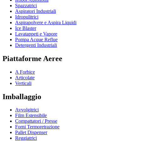
Spazzatrici
Aspiratori Industriali
Idropulitrici
Aspirapolvere e Aspira Liquidi
Ice Blaster
Lavatappeti e Vapore
Pompa Acque Reflue
Detergenti Industriali
Piattaforme Aeree
A Forbice
Articolate
Verticali
Imballaggio
Avvolgitrici
Film Estensibile
Compattatori / Presse
Forni Termoretrazione
Pallet Dispenser
Reggiatrici