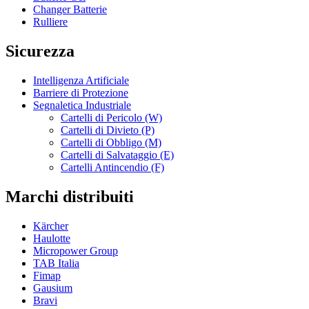
Changer Batterie
Rulliere
Sicurezza
Intelligenza Artificiale
Barriere di Protezione
Segnaletica Industriale
Cartelli di Pericolo (W)
Cartelli di Divieto (P)
Cartelli di Obbligo (M)
Cartelli di Salvataggio (E)
Cartelli Antincendio (F)
Marchi distribuiti
Kärcher
Haulotte
Micropower Group
TAB Italia
Fimap
Gausium
Bravi