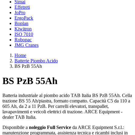
Simai
Effetreti
JoPro
ErgoPack
Boplan
Kiwitron
ISO 7010
Robopac
JMG Cranes
Home
Batterie Piombo Acido
BS PzB 55Ah
BS PzB 55Ah
Batteria industriale al piombo acido TAB Italia BS PzB 55Ah. Cella
trazione BS 55 Ah/piastra, formato compatto. Capacità C5 da 110 a
605 Ah, da 2 a 11 PzB. Per carrelli elevatori, transpallet,
lavapavimenti e veicoli elettrici di trazione. ARCE Equipment -
dealer TAB Italia.
Disponibile a
noleggio Full Service
da ARCE Equipment S.r.l.:
manutenzione programmata, assistenza tecnica e ricambi inclusi in