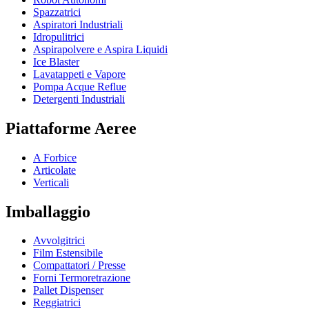
Spazzatrici
Aspiratori Industriali
Idropulitrici
Aspirapolvere e Aspira Liquidi
Ice Blaster
Lavatappeti e Vapore
Pompa Acque Reflue
Detergenti Industriali
Piattaforme Aeree
A Forbice
Articolate
Verticali
Imballaggio
Avvolgitrici
Film Estensibile
Compattatori / Presse
Forni Termoretrazione
Pallet Dispenser
Reggiatrici