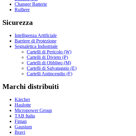
Changer Batterie
Rulliere
Sicurezza
Intelligenza Artificiale
Barriere di Protezione
Segnaletica Industriale
Cartelli di Pericolo (W)
Cartelli di Divieto (P)
Cartelli di Obbligo (M)
Cartelli di Salvataggio (E)
Cartelli Antincendio (F)
Marchi distribuiti
Kärcher
Haulotte
Micropower Group
TAB Italia
Fimap
Gausium
Bravi