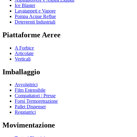
Ice Blaster
Lavatappeti e Vapore
Pompa Acque Reflue
Detergenti Industriali
Piattaforme Aeree
A Forbice
Articolate
Verticali
Imballaggio
Avvolgitrici
Film Estensibile
Compattatori / Presse
Forni Termoretrazione
Pallet Dispenser
Reggiatrici
Movimentazione