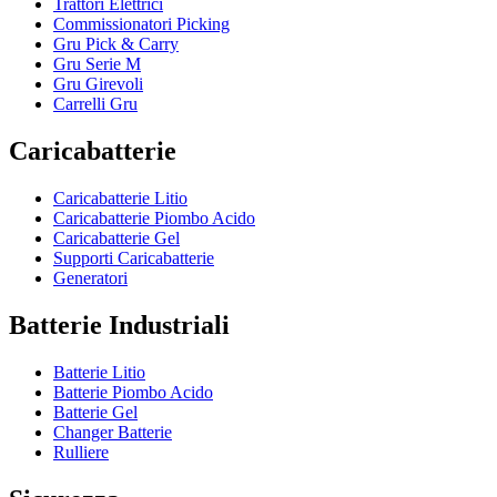
Trattori Elettrici
Commissionatori Picking
Gru Pick & Carry
Gru Serie M
Gru Girevoli
Carrelli Gru
Caricabatterie
Caricabatterie Litio
Caricabatterie Piombo Acido
Caricabatterie Gel
Supporti Caricabatterie
Generatori
Batterie Industriali
Batterie Litio
Batterie Piombo Acido
Batterie Gel
Changer Batterie
Rulliere