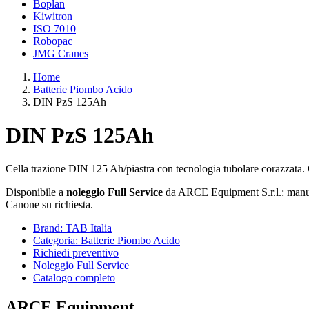
Boplan
Kiwitron
ISO 7010
Robopac
JMG Cranes
Home
Batterie Piombo Acido
DIN PzS 125Ah
DIN PzS 125Ah
Cella trazione DIN 125 Ah/piastra con tecnologia tubolare corazzata.
Disponibile a
noleggio Full Service
da ARCE Equipment S.r.l.: manute
Canone su richiesta.
Brand: TAB Italia
Categoria: Batterie Piombo Acido
Richiedi preventivo
Noleggio Full Service
Catalogo completo
ARCE Equipment