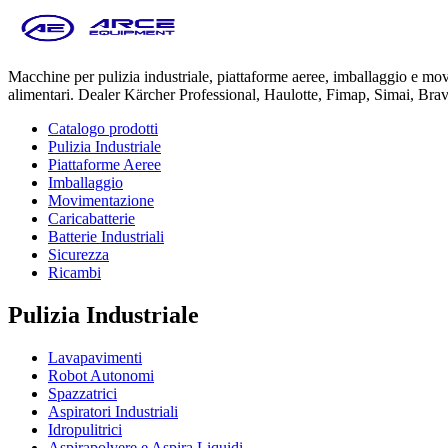
Macchine per pulizia industriale, piattaforme aeree, imballaggio e m
alimentari. Dealer Kärcher Professional, Haulotte, Fimap, Simai, Bra
Catalogo prodotti
Pulizia Industriale
Piattaforme Aeree
Imballaggio
Movimentazione
Caricabatterie
Batterie Industriali
Sicurezza
Ricambi
Pulizia Industriale
Lavapavimenti
Robot Autonomi
Spazzatrici
Aspiratori Industriali
Idropulitrici
Aspirapolvere e Aspira Liquidi