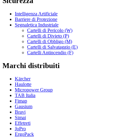
Sicurezza
Intelligenza Artificiale
Barriere di Protezione
Segnaletica Industriale
Cartelli di Pericolo (W)
Cartelli di Divieto (P)
Cartelli di Obbligo (M)
Cartelli di Salvataggio (E)
Cartelli Antincendio (F)
Marchi distribuiti
Kärcher
Haulotte
Micropower Group
TAB Italia
Fimap
Gausium
Bravi
Simai
Effetreti
JoPro
ErgoPack