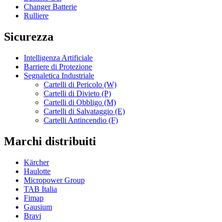
Changer Batterie
Rulliere
Sicurezza
Intelligenza Artificiale
Barriere di Protezione
Segnaletica Industriale
Cartelli di Pericolo (W)
Cartelli di Divieto (P)
Cartelli di Obbligo (M)
Cartelli di Salvataggio (E)
Cartelli Antincendio (F)
Marchi distribuiti
Kärcher
Haulotte
Micropower Group
TAB Italia
Fimap
Gausium
Bravi