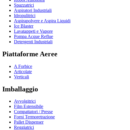
Spazzatrici
Aspiratori Industriali
Idropulitrici
Aspirapolvere e Aspira Liquidi
Ice Blaster
Lavatappeti e Vapore
Pompa Acque Reflue
Detergenti Industriali
Piattaforme Aeree
A Forbice
Articolate
Verticali
Imballaggio
Avvolgitrici
Film Estensibile
Compattatori / Presse
Forni Termoretrazione
Pallet Dispenser
Reggiatrici