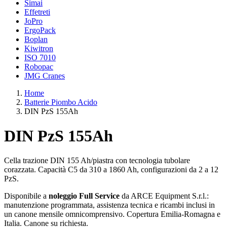
Simai
Effetreti
JoPro
ErgoPack
Boplan
Kiwitron
ISO 7010
Robopac
JMG Cranes
Home
Batterie Piombo Acido
DIN PzS 155Ah
DIN PzS 155Ah
Cella trazione DIN 155 Ah/piastra con tecnologia tubolare
corazzata. Capacità C5 da 310 a 1860 Ah, configurazioni da 2 a 12
PzS.
Disponibile a
noleggio Full Service
da ARCE Equipment S.r.l.:
manutenzione programmata, assistenza tecnica e ricambi inclusi in
un canone mensile omnicomprensivo. Copertura Emilia-Romagna e
Italia. Canone su richiesta.