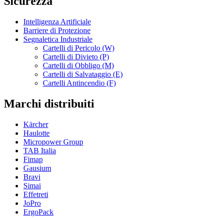
Sicurezza
Intelligenza Artificiale
Barriere di Protezione
Segnaletica Industriale
Cartelli di Pericolo (W)
Cartelli di Divieto (P)
Cartelli di Obbligo (M)
Cartelli di Salvataggio (E)
Cartelli Antincendio (F)
Marchi distribuiti
Kärcher
Haulotte
Micropower Group
TAB Italia
Fimap
Gausium
Bravi
Simai
Effetreti
JoPro
ErgoPack