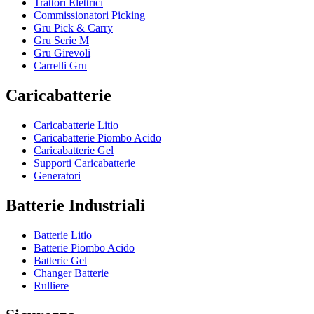
Trattori Elettrici
Commissionatori Picking
Gru Pick & Carry
Gru Serie M
Gru Girevoli
Carrelli Gru
Caricabatterie
Caricabatterie Litio
Caricabatterie Piombo Acido
Caricabatterie Gel
Supporti Caricabatterie
Generatori
Batterie Industriali
Batterie Litio
Batterie Piombo Acido
Batterie Gel
Changer Batterie
Rulliere