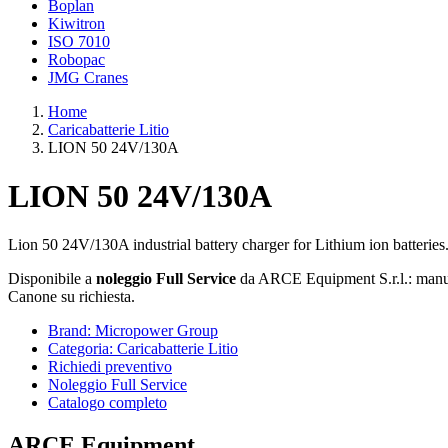
Boplan
Kiwitron
ISO 7010
Robopac
JMG Cranes
Home
Caricabatterie Litio
LION 50 24V/130A
LION 50 24V/130A
Lion 50 24V/130A industrial battery charger for Lithium ion batteries
Disponibile a
noleggio Full Service
da ARCE Equipment S.r.l.: manute
Canone su richiesta.
Brand: Micropower Group
Categoria: Caricabatterie Litio
Richiedi preventivo
Noleggio Full Service
Catalogo completo
ARCE Equipment