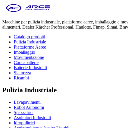
Macchine per pulizia industriale, piattaforme aeree, imballaggio e m
alimentari. Dealer Kärcher Professional, Haulotte, Fimap, Simai, Bra
Catalogo prodotti
Pulizia Industriale
Piattaforme Aeree
Imballaggio
Movimentazione
Caricabatterie
Batterie Industriali
Sicurezza
Ricambi
Pulizia Industriale
Lavapavimenti
Robot Autonomi
Spazzatrici
Aspiratori Industriali
Idropulitrici
Aspirapolvere e Aspira Liquidi