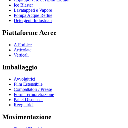
Ice Blaster
Lavatappeti e Vapore
Pompa Acque Reflue
Detergenti Industriali
Piattaforme Aeree
A Forbice
Articolate
Verticali
Imballaggio
Avvolgitrici
Film Estensibile
Compattatori / Presse
Forni Termoretrazione
Pallet Dispenser
Reggiatrici
Movimentazione