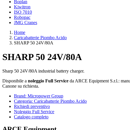
Boplan
Kiwitron
ISO 7010
Robopac
JMG Cranes
Home
Caricabatterie Piombo Acido
SHARP 50 24V/80A
SHARP 50 24V/80A
Sharp 50 24V/80A industrial battery charger.
Disponibile a
noleggio Full Service
da ARCE Equipment S.r.l.: manute
Canone su richiesta.
Brand: Micropower Group
Categoria: Caricabatterie Piombo Acido
Richiedi preventivo
Noleggio Full Service
Catalogo completo
ARCE Equipment