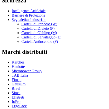
Sicurezza
Intelligenza Artificiale
Barriere di Protezione
Segnaletica Industriale
Cartelli di Pericolo (W)
Cartelli di Divieto (P)
Cartelli di Obbligo (M)
Cartelli di Salvataggio (E)
Cartelli Antincendio (F)
Marchi distribuiti
Kärcher
Haulotte
Micropower Group
TAB Italia
Fimap
Gausium
Bravi
Simai
Effetreti
JoPro
ErgoPack