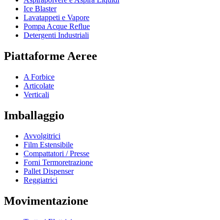
Ice Blaster
Lavatappeti e Vapore
Pompa Acque Reflue
Detergenti Industriali
Piattaforme Aeree
A Forbice
Articolate
Verticali
Imballaggio
Avvolgitrici
Film Estensibile
Compattatori / Presse
Forni Termoretrazione
Pallet Dispenser
Reggiatrici
Movimentazione