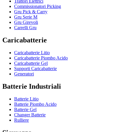
Trattori Elettrici
Commissionatori Picking
Gru Pick & Carry
Gru Serie M
Gru Girevoli
Carrelli Gru
Caricabatterie
Caricabatterie Litio
Caricabatterie Piombo Acido
Caricabatterie Gel
Supporti Caricabatterie
Generatori
Batterie Industriali
Batterie Litio
Batterie Piombo Acido
Batterie Gel
Changer Batterie
Rulliere