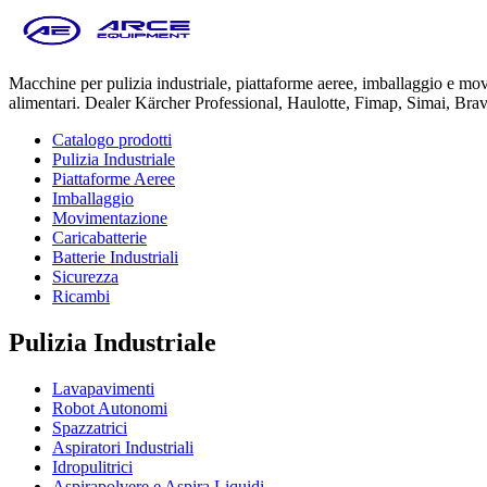
Macchine per pulizia industriale, piattaforme aeree, imballaggio e m
alimentari. Dealer Kärcher Professional, Haulotte, Fimap, Simai, Bra
Catalogo prodotti
Pulizia Industriale
Piattaforme Aeree
Imballaggio
Movimentazione
Caricabatterie
Batterie Industriali
Sicurezza
Ricambi
Pulizia Industriale
Lavapavimenti
Robot Autonomi
Spazzatrici
Aspiratori Industriali
Idropulitrici
Aspirapolvere e Aspira Liquidi