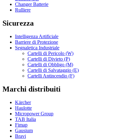
Changer Batterie
Rulliere
Sicurezza
Intelligenza Artificiale
Barriere di Protezione
Segnaletica Industriale
Cartelli di Pericolo (W)
Cartelli di Divieto (P)
Cartelli di Obbligo (M)
Cartelli di Salvataggio (E)
Cartelli Antincendio (F)
Marchi distribuiti
Kärcher
Haulotte
Micropower Group
TAB Italia
Fimap
Gausium
Bravi