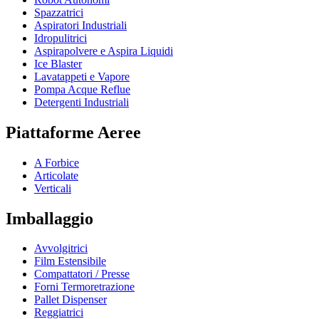
Spazzatrici
Aspiratori Industriali
Idropulitrici
Aspirapolvere e Aspira Liquidi
Ice Blaster
Lavatappeti e Vapore
Pompa Acque Reflue
Detergenti Industriali
Piattaforme Aeree
A Forbice
Articolate
Verticali
Imballaggio
Avvolgitrici
Film Estensibile
Compattatori / Presse
Forni Termoretrazione
Pallet Dispenser
Reggiatrici