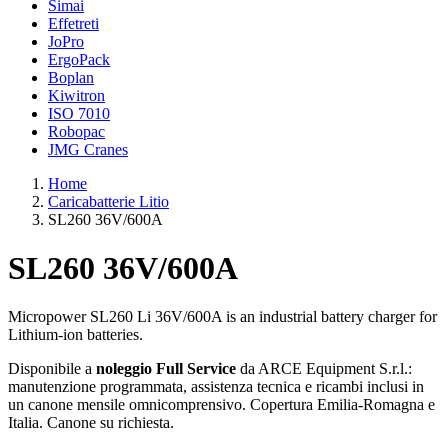
Simai
Effetreti
JoPro
ErgoPack
Boplan
Kiwitron
ISO 7010
Robopac
JMG Cranes
Home
Caricabatterie Litio
SL260 36V/600A
SL260 36V/600A
Micropower SL260 Li 36V/600A is an industrial battery charger for
Lithium-ion batteries.
Disponibile a
noleggio Full Service
da ARCE Equipment S.r.l.:
manutenzione programmata, assistenza tecnica e ricambi inclusi in
un canone mensile omnicomprensivo. Copertura Emilia-Romagna e
Italia. Canone su richiesta.