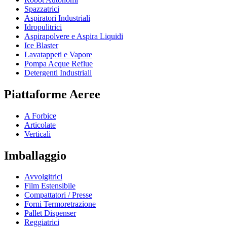
Spazzatrici
Aspiratori Industriali
Idropulitrici
Aspirapolvere e Aspira Liquidi
Ice Blaster
Lavatappeti e Vapore
Pompa Acque Reflue
Detergenti Industriali
Piattaforme Aeree
A Forbice
Articolate
Verticali
Imballaggio
Avvolgitrici
Film Estensibile
Compattatori / Presse
Forni Termoretrazione
Pallet Dispenser
Reggiatrici