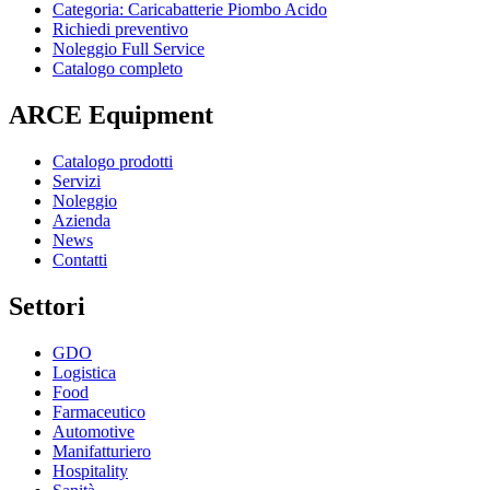
Categoria: Caricabatterie Piombo Acido
Richiedi preventivo
Noleggio Full Service
Catalogo completo
ARCE Equipment
Catalogo prodotti
Servizi
Noleggio
Azienda
News
Contatti
Settori
GDO
Logistica
Food
Farmaceutico
Automotive
Manifatturiero
Hospitality