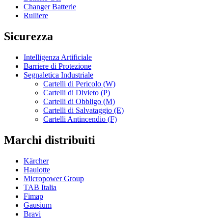
Changer Batterie
Rulliere
Sicurezza
Intelligenza Artificiale
Barriere di Protezione
Segnaletica Industriale
Cartelli di Pericolo (W)
Cartelli di Divieto (P)
Cartelli di Obbligo (M)
Cartelli di Salvataggio (E)
Cartelli Antincendio (F)
Marchi distribuiti
Kärcher
Haulotte
Micropower Group
TAB Italia
Fimap
Gausium
Bravi