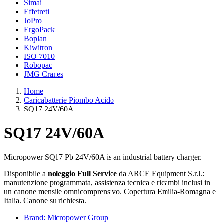
Simai
Effetreti
JoPro
ErgoPack
Boplan
Kiwitron
ISO 7010
Robopac
JMG Cranes
Home
Caricabatterie Piombo Acido
SQ17 24V/60A
SQ17 24V/60A
Micropower SQ17 Pb 24V/60A is an industrial battery charger.
Disponibile a
noleggio Full Service
da ARCE Equipment S.r.l.:
manutenzione programmata, assistenza tecnica e ricambi inclusi in
un canone mensile omnicomprensivo. Copertura Emilia-Romagna e
Italia. Canone su richiesta.
Brand: Micropower Group